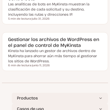
l
Las analíticas de bots en MyKinsta muestran la
i
z
clasificación de cada solicitud y su destino,
a
incluyendo las rutas y direcciones IP.
d
a
5 min de lectura
julio 31, 2026
Tiempo de lectura
F
e
c
h
a
a
Gestionar los archivos de WordPress en
c
el panel de control de MyKinsta
t
u
Kinsta ha lanzado un gestor de archivos dentro de
a
l
MyKinsta para ahorrar aún más tiempo al gestionar
i
z
los sitios de WordPress.
a
6 min de lectura
junio 11, 2026
d
Tiempo de lectura
F
a
e
c
h
a
a
c
t
u
a
Productos
l
i
z
Casos de uso
a