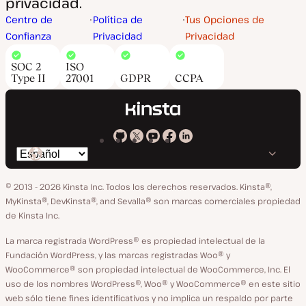
privacidad.
Centro de
Política de
Tus Opciones de
Confianza
Privacidad
Privacidad
SOC 2
ISO
Type II
27001
GDPR
CCPA
Kinsta
Kinsta
Kinsta
Kinsta
Kinsta
Cambiar
en
en
en
en
en
idioma
GitHub
X
YouTube
Facebook
LinkedIn
© 2013 - 2026 Kinsta Inc. Todos los derechos reservados.
Kinsta®,
MyKinsta®, DevKinsta®, and Sevalla® son marcas comerciales propiedad
de Kinsta Inc.
La marca registrada WordPress® es propiedad intelectual de la
Fundación WordPress, y las marcas registradas Woo® y
WooCommerce® son propiedad intelectual de WooCommerce, Inc. El
uso de los nombres WordPress®, Woo® y WooCommerce® en este sitio
web sólo tiene fines identificativos y no implica un respaldo por parte