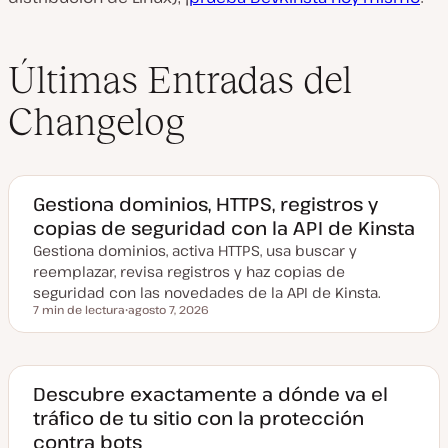
Últimas Entradas del
Changelog
Gestiona dominios, HTTPS, registros y
copias de seguridad con la API de Kinsta
Gestiona dominios, activa HTTPS, usa buscar y
reemplazar, revisa registros y haz copias de
seguridad con las novedades de la API de Kinsta.
7 min de lectura
agosto 7, 2026
Tiempo de lectura
F
e
c
h
a
a
Descubre exactamente a dónde va el
c
tráfico de tu sitio con la protección
t
u
contra bots
a