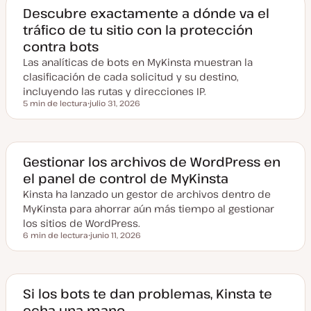
Descubre exactamente a dónde va el
tráfico de tu sitio con la protección
contra bots
Las analíticas de bots en MyKinsta muestran la
clasificación de cada solicitud y su destino,
incluyendo las rutas y direcciones IP.
5 min de lectura
julio 31, 2026
Tiempo de lectura
F
e
c
h
a
a
Gestionar los archivos de WordPress en
c
el panel de control de MyKinsta
t
u
Kinsta ha lanzado un gestor de archivos dentro de
a
l
MyKinsta para ahorrar aún más tiempo al gestionar
i
z
los sitios de WordPress.
a
6 min de lectura
junio 11, 2026
d
Tiempo de lectura
F
a
e
c
h
a
a
Si los bots te dan problemas, Kinsta te
c
echa una mano
t