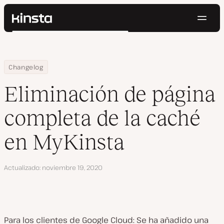
Naveg
Kinsta®
Buscar
Plataforma
Soluciones
Iniciar Sesión
Pruébalo gratis
Home
Eliminación de página completa de la caché en MyKinsta
Changelog
Precios
Recursos
Eliminación de página
Contacto
completa de la caché
en MyKinsta
Actualizado
noviembre 19, 2020
Para los clientes de Google Cloud: Se ha añadido una