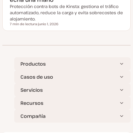
u
Protección contra bots de Kinsta: gestiona el tráfico
a
l
automatizado, reduce la carga y evita sobrecostes de
i
z
alojamiento.
a
7 min de lectura
junio 1, 2026
d
Tiempo de lectura
F
a
e
c
h
a
a
c
t
u
a
Productos
l
i
z
Casos de uso
a
d
a
Servicios
Recursos
Compañía