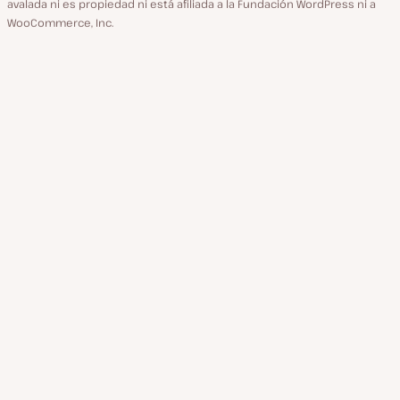
avalada ni es propiedad ni está afiliada a la Fundación WordPress ni a
WooCommerce, Inc.