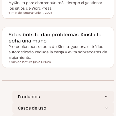
l
MyKinsta para ahorrar aún más tiempo al gestionar
i
z
los sitios de WordPress.
a
6 min de lectura
junio 11, 2026
d
Tiempo de lectura
F
a
e
c
h
a
a
Si los bots te dan problemas, Kinsta te
c
echa una mano
t
u
Protección contra bots de Kinsta: gestiona el tráfico
a
l
automatizado, reduce la carga y evita sobrecostes de
i
z
alojamiento.
a
7 min de lectura
junio 1, 2026
d
Tiempo de lectura
F
a
e
c
h
a
a
c
t
u
a
Productos
l
i
z
Casos de uso
a
d
a