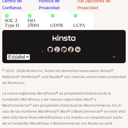
Centro de
Política de
Tus Opciones de
Confianza
Privacidad
Privacidad
SOC 2
ISO
Type II
27001
GDPR
CCPA
Kinsta
Kinsta
Kinsta
Kinsta
Kinsta
Cambiar
en
en
en
en
en
idioma
GitHub
X
YouTube
Facebook
LinkedIn
© 2013 - 2026 Kinsta Inc. Todos los derechos reservados.
Kinsta®,
MyKinsta®, DevKinsta®, and Sevalla® son marcas comerciales propiedad
de Kinsta Inc.
La marca registrada WordPress® es propiedad intelectual de la
Fundación WordPress, y las marcas registradas Woo® y
WooCommerce® son propiedad intelectual de WooCommerce, Inc. El
uso de los nombres WordPress®, Woo® y WooCommerce® en este sitio
web sólo tiene fines identificativos y no implica un respaldo por parte
de la Fundación WordPress o WooCommerce, Inc. Kinsta no está