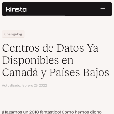
Naveg
Kinsta®
Buscar
Plataforma
Soluciones
Iniciar Sesión
Pruébalo gratis
Home
Centros de Datos Ya Disponibles en Canadá y Países Bajos
Changelog
Precios
Recursos
Centros de Datos Ya
Contacto
Disponibles en
Canadá y Países Bajos
Actualizado
febrero 25, 2022
¡Hagamos un 2018 fantástico! Como hemos dicho