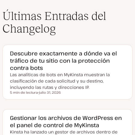
Últimas Entradas del
Changelog
Descubre exactamente a dónde va el
tráfico de tu sitio con la protección
contra bots
Las analíticas de bots en MyKinsta muestran la
clasificación de cada solicitud y su destino,
incluyendo las rutas y direcciones IP.
5 min de lectura
julio 31, 2026
Tiempo de lectura
F
e
c
h
a
a
Gestionar los archivos de WordPress en
c
el panel de control de MyKinsta
t
u
Kinsta ha lanzado un gestor de archivos dentro de
a