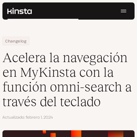
Naveg
Kinsta®
Buscar
Plataforma
Soluciones
Iniciar Sesión
Pruébalo gratis
Home
Acelera la navegación en MyKinsta con la función omni-search a 
Changelog
Precios
Recursos
Acelera la navegación
Contacto
en MyKinsta con la
función omni-search a
través del teclado
Actualizado
febrero 1, 2024