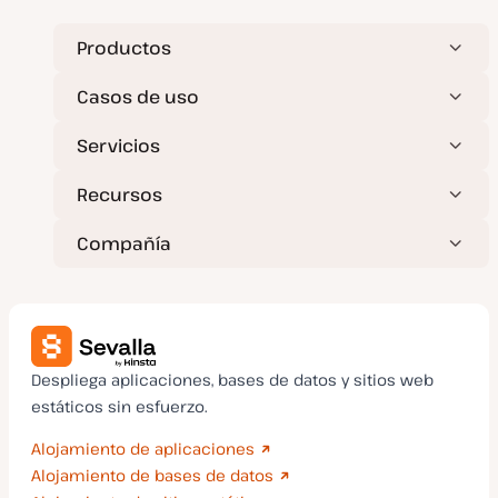
t
u
a
Productos
l
i
z
Casos de uso
a
d
a
Servicios
Recursos
Compañía
Despliega aplicaciones, bases de datos y sitios web
estáticos sin esfuerzo.
Alojamiento de aplicaciones
Alojamiento de bases de datos