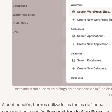
o
Vista inicial del cuadro de diálogo de comandos de la función
se
A continuación, hemos utilizado las teclas de flecha
para resaltar la opción
Buscar sitios de WordPress…
y