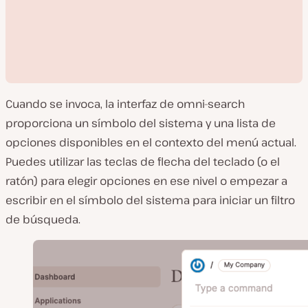
Cuando se invoca, la interfaz de omni-search
proporciona un símbolo del sistema y una lista de
opciones disponibles en el contexto del menú actual.
Puedes utilizar las teclas de flecha del teclado (o el
R
ratón) para elegir opciones en ese nivel o empezar a
e
p
escribir en el símbolo del sistema para iniciar un filtro
r
o
de búsqueda.
d
u
c
i
r
v
í
d
e