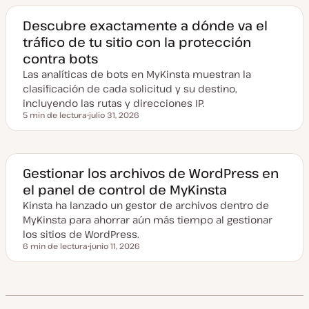
h
a
a
Descubre exactamente a dónde va el
c
tráfico de tu sitio con la protección
t
u
contra bots
a
l
Las analíticas de bots en MyKinsta muestran la
i
z
clasificación de cada solicitud y su destino,
a
incluyendo las rutas y direcciones IP.
d
a
5 min de lectura
julio 31, 2026
Tiempo de lectura
F
e
c
h
a
a
Gestionar los archivos de WordPress en
c
el panel de control de MyKinsta
t
u
Kinsta ha lanzado un gestor de archivos dentro de
a
l
MyKinsta para ahorrar aún más tiempo al gestionar
i
z
los sitios de WordPress.
a
6 min de lectura
junio 11, 2026
d
Tiempo de lectura
F
a
e
c
h
a
a
c