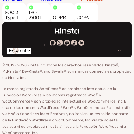
SOC 2
ISO
Type II
27001
GDPR
CCPA
Kinsta
Kinsta
Kinsta
Kinsta
Kinsta
Cambiar
en
en
en
en
en
idioma
GitHub
X
YouTube
Facebook
LinkedIn
© 2013 - 2026 Kinsta Inc. Todos los derechos reservados.
Kinsta®,
MyKinsta®, DevKinsta®, and Sevalla® son marcas comerciales propiedad
de Kinsta Inc.
La marca registrada WordPress® es propiedad intelectual de la
Fundación WordPress, y las marcas registradas Woo® y
WooCommerce® son propiedad intelectual de WooCommerce, Inc. El
uso de los nombres WordPress®, Woo® y WooCommerce® en este sitio
web sólo tiene fines identificativos y no implica un respaldo por parte
de la Fundación WordPress o WooCommerce, Inc. Kinsta no está
avalada ni es propiedad ni está afiliada a la Fundación WordPress ni a
WooCommerce, Inc.