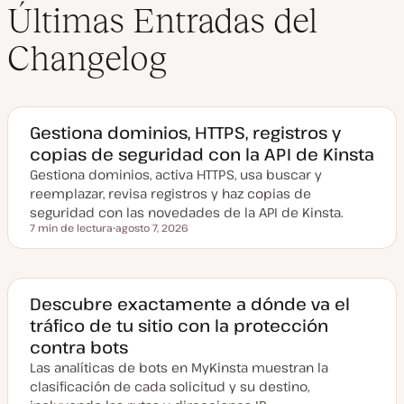
Últimas Entradas del
Changelog
Gestiona dominios, HTTPS, registros y
copias de seguridad con la API de Kinsta
Gestiona dominios, activa HTTPS, usa buscar y
reemplazar, revisa registros y haz copias de
seguridad con las novedades de la API de Kinsta.
7 min de lectura
agosto 7, 2026
Tiempo de lectura
F
e
c
h
a
a
Descubre exactamente a dónde va el
c
tráfico de tu sitio con la protección
t
u
contra bots
a
l
Las analíticas de bots en MyKinsta muestran la
i
z
clasificación de cada solicitud y su destino,
a
d