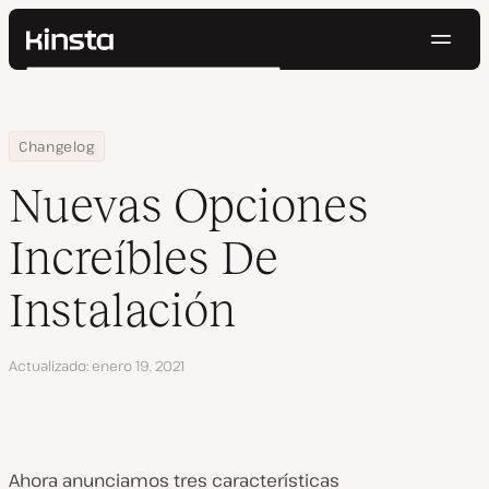
Naveg
Kinsta®
Buscar
Plataforma
Soluciones
Iniciar Sesión
Pruébalo gratis
Home
Nuevas Opciones Increíbles De Instalación
Changelog
Precios
Recursos
Nuevas Opciones
Contacto
Increíbles De
Instalación
Actualizado
enero 19, 2021
Ahora anunciamos tres características