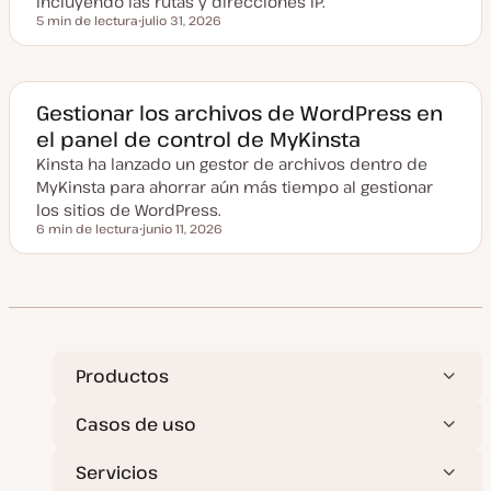
incluyendo las rutas y direcciones IP.
a
5 min de lectura
julio 31, 2026
Tiempo de lectura
F
e
c
h
a
a
Gestionar los archivos de WordPress en
c
el panel de control de MyKinsta
t
u
Kinsta ha lanzado un gestor de archivos dentro de
a
l
MyKinsta para ahorrar aún más tiempo al gestionar
i
z
los sitios de WordPress.
a
6 min de lectura
junio 11, 2026
d
Tiempo de lectura
F
a
e
c
h
a
a
c
t
u
a
Productos
l
i
z
Casos de uso
a
d
a
Servicios