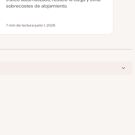
sobrecostes de alojamiento.
7 min de lectura
junio 1, 2026
Tiempo de lectura
F
e
c
h
a
a
c
t
u
a
l
i
z
a
d
a