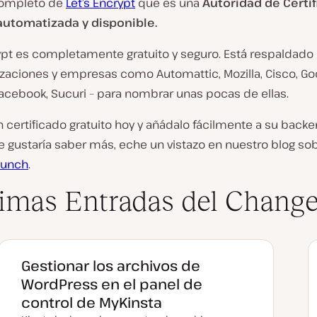
completo de
Let’s Encrypt
que es una
Autoridad de Certi
 automatizada y disponible.
rypt es completamente gratuito y seguro. Está respaldado
izaciones y empresas como Automattic, Mozilla, Cisco, Go
acebook, Sucuri – para nombrar unas pocas de ellas.
 certificado gratuito hoy y añádalo fácilmente a su back
 le gustaría saber más, eche un vistazo en nuestro blog so
aunch
.
imas Entradas del Change
Gestionar los archivos de
WordPress en el panel de
control de MyKinsta