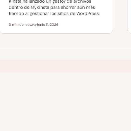
Kinsta ha lanzado un gestor de archivos
dentro de MyKinsta para ahorrar aún más
tiempo al gestionar los sitios de WordPress.
6 min de lectura
junio 11, 2026
Tiempo de lectura
F
e
c
h
a
a
c
t
u
a
l
i
z
a
d
a