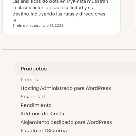
Las analíticas de bots en MyKinsta muestran
la clasificación de cada solicitud y su
destino, incluyendo las rutas y direcciones
IP.
5 min de lectura
julio 31, 2026
Tiempo de lectura
F
e
c
h
a
a
c
t
u
a
Productos
l
i
z
Precios
a
d
Hosting Administrado para WordPress
a
Seguridad
Rendimiento
Add-ons de Kinsta
Alojamiento dedicado para WordPress
Estado del Sistema