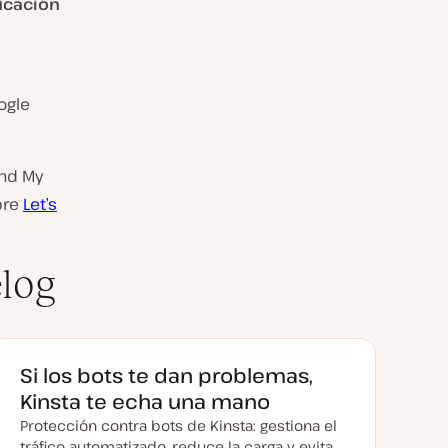
ficación
ogle
end My
bre
Let’s
log
Si los bots te dan problemas,
Kinsta te echa una mano
Protección contra bots de Kinsta: gestiona el
tráfico automatizado, reduce la carga y evita