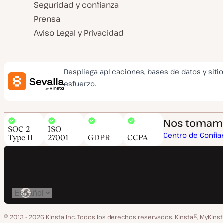
Seguridad y confianza
Prensa
Aviso Legal y Privacidad
Despliega aplicaciones, bases de datos y siti
esfuerzo.
Nos tomamos
SOC 2
ISO
Centro de Confia
Type II
27001
GDPR
CCPA
Cambiar
idioma
© 2013 - 2026 Kinsta Inc. Todos los derechos reservados.
Kinsta®, MyKins