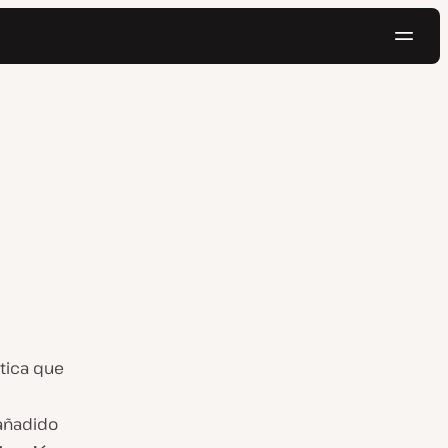
Naveg
Pruébalo gratis
tica que
 añadido