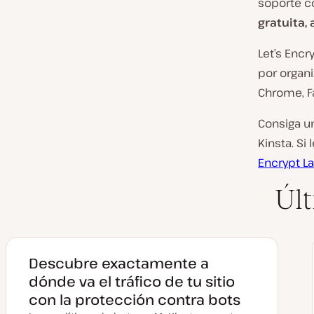
soporte 
gratuita,
Let’s Enc
por organ
Chrome, F
Consiga un
Kinsta. Si
Encrypt L
Últ
Descubre exactamente a
dónde va el tráfico de tu sitio
con la protección contra bots