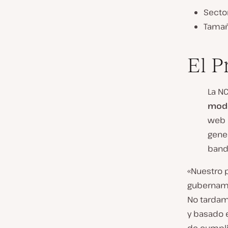
Secto
Tamañ
El P
La N
mode
web p
gener
banda
«Nuestro 
gubername
No tardam
y basado 