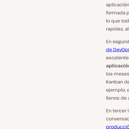
aplicació
formada p
lo que to
rapidez, 
En segundo
de DevOps
excelente
aplicació
los meses
Kanban de
ejemplo, 
llenos de 
En tercer
conversac
producci