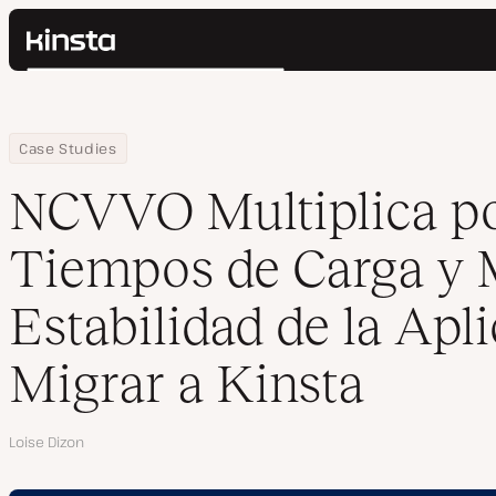
Kinsta®
Buscar
Plataforma
Soluciones
Iniciar Sesión
Home
Empresa
NCVVO Multiplica por 10 los Tiempos de Carga y Mejora la Estabili
Case Studies
Precios
Recursos
NCVVO Multiplica po
Contacto
Tiempos de Carga y M
Estabilidad de la Apl
Migrar a Kinsta
Autor
Loise Dizon