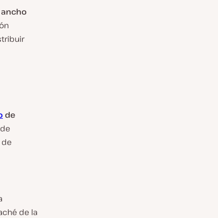
l ancho
ión
tribuir
o
de
 de
 de
a
aché de la