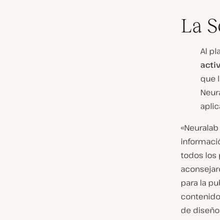
La S
Al pl
acti
que l
Neur
aplic
«Neuralab
informaci
todos los 
aconsejar
para la pu
contenido
de diseño