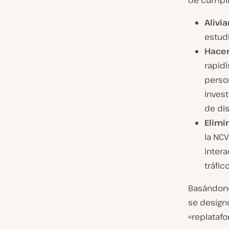
de cumplir
Alivi
estud
Hacer
rapidí
perso
invest
de dis
Elimi
la NCV
inter
tráfic
Basándonos
se design
«replataf