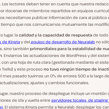
n. Los lectores deben tener en cuenta que nuestra redacc
or docenas de miembros repartidos en equipos curricula
dos necesitamos publicar información de cara al público
al tiempo que nos comunicamos mutuamente las modific
 lugar, la
calidad y la capacidad de respuesta
de todo 
 de Kinsta
y del
equipo de desarrollo de Neuralab
no sól
s, sino también
primordiales para la estabilidad de nu
n
. Enviamos las actualizaciones de WordPress y del sist
 con una hoja de ruta clara (gestionada mediante el sis
 Trello) y este proceso
no tuvo ningún tiempo de inact
el mes pasado tuvimos un 0% de errores 500 a lo largo d
actualizaciones, ajustes y cambios funcionales.
 lugar, nuestro proceso de despliegue incluye un montón 
iones de ida y vuelta entre
servidores locales, de staging
ón
. El sistema Kinsta permite a Neuralab desplegar los c