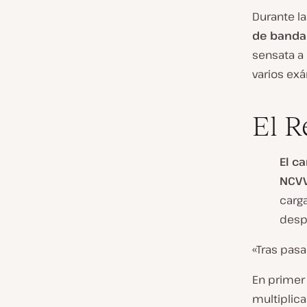
Durante la
de banda
sensata a 
varios ex
El R
El c
NCVV
carg
desp
«Tras pas
En primer 
multiplic