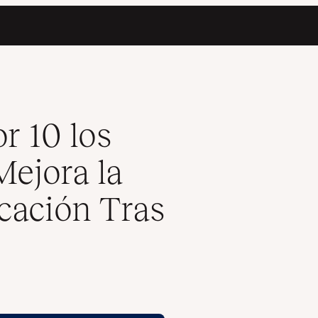
dad de la Aplicación Tras Migrar a Kinsta
r 10 los
ejora la
icación Tras