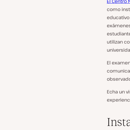
El Centro 
como insti
educativo 
exámenes 
estudiant
utilizan 
universida
El examen
comunicac
observado
Echa un v
experienci
Inst