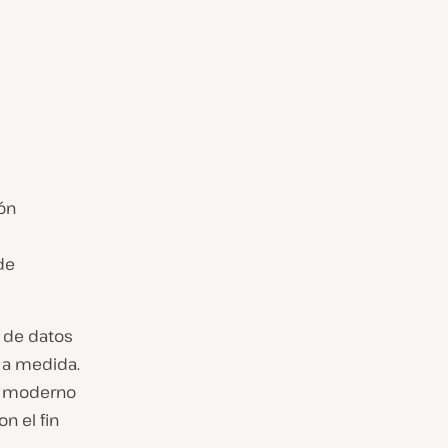
ión
de
s de datos
 a medida.
e moderno
n el fin