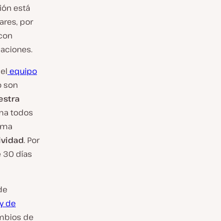
ión está
res, por
 con
aciones.
el
equipo
o son
estra
ema todos
tema
ividad
. Por
e 30 días
de
 y de
ambios de