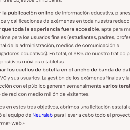
 tres objetivos principales:
ar la publicación online
de información educativa, plane
ios y calificaciones de exámenes en toda nuestra redacc
 que toda la experiencia fuera accesible
, apta para mó
sima para los usuarios finales (estudiantes, padres, profe
nal de la administración, medios de comunicación e
igadores educativos). En total, el 68% de nuestro tráfico
positivos móviles o tabletas.
nar los cuellos de botella en el ancho de banda de da
VO y sus usuarios. La gestión de los exámenes finales y la
acción con el público generan semanalmente
varios ter
o de red con medio millón de visitantes.
 en estos tres objetivos, abrimos una licitación estatal 
ó al equipo de
Neuralab
para llevar a cabo todo el proyec
orma» web.»