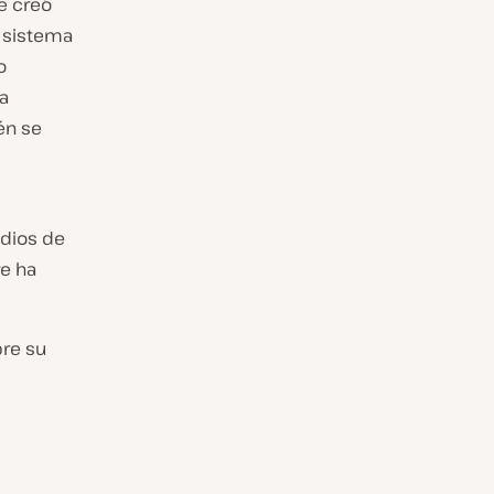
e creó
l sistema
o
a
én se
edios de
e ha
bre su