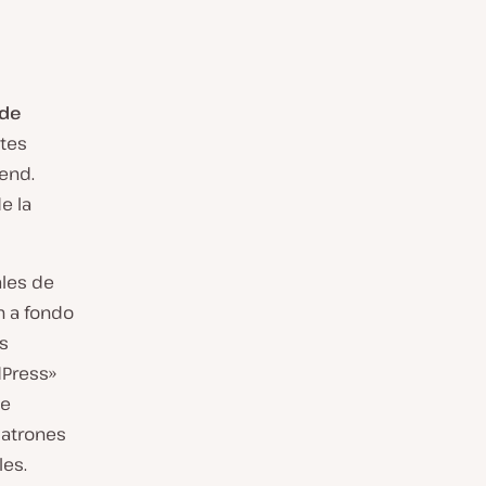
 de
ntes
-end.
e la
ales de
n a fondo
s
dPress»
de
patrones
les.