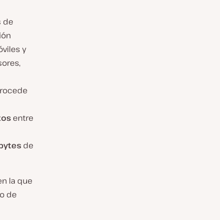
s de
ión
viles y
sores,
 procede
tos
entre
abytes
de
en la que
to de