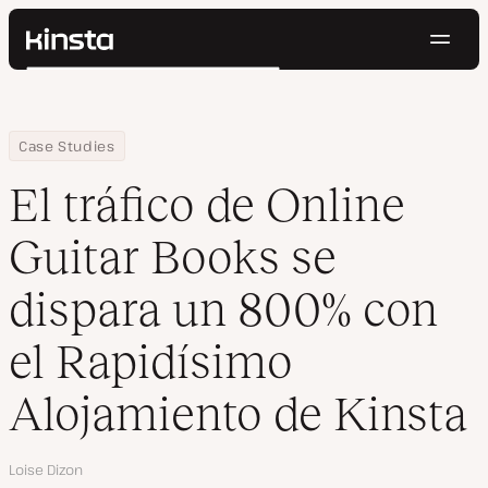
Naveg
Kinsta®
Buscar
Plataforma
Soluciones
Iniciar Sesión
Pruébalo gratis
Home
Empresa
El tráfico de Online Guitar Books se dispara un 800% con el Rap
Case Studies
Precios
Recursos
El tráfico de Online
Contacto
Guitar Books se
dispara un 800% con
el Rapidísimo
Alojamiento de Kinsta
Autor
Loise Dizon