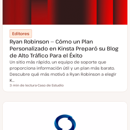
Editores
Ryan Robinson — Cómo un Plan
Personalizado en Kinsta Preparó su Blog
de Alto Tráfico Para el Éxito
Un sitio más rápido, un equipo de soporte que
proporciona información útil y un plan más barato.
Descubre qué más motivó a Ryan Robinson a elegir
K…
3 min de lectura
Caso de Estudio
Tiempo de lectura
T
i
p
o
d
e
p
o
s
t