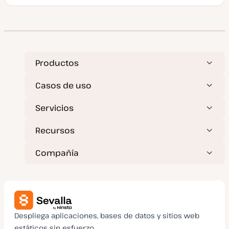
T
i
p
o
d
e
p
o
s
t
Productos
Casos de uso
Servicios
Recursos
Compañía
Despliega aplicaciones, bases de datos y sitios web
estáticos sin esfuerzo.