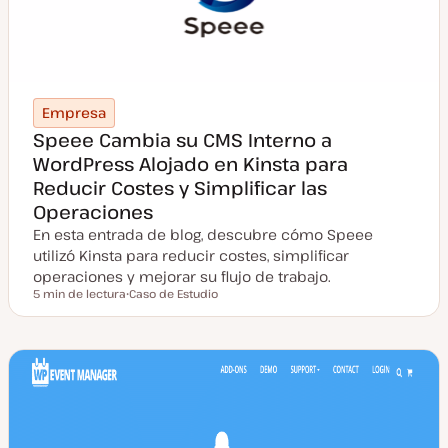
Empresa
Speee Cambia su CMS Interno a
WordPress Alojado en Kinsta para
Reducir Costes y Simplificar las
Operaciones
En esta entrada de blog, descubre cómo Speee
utilizó Kinsta para reducir costes, simplificar
operaciones y mejorar su flujo de trabajo.
5 min de lectura
Caso de Estudio
Tiempo de lectura
T
i
p
o
d
e
p
o
s
t