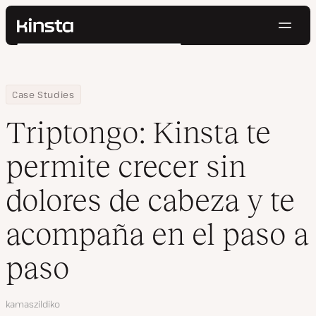
Naveg
Kinsta®
Buscar
Plataforma
Soluciones
Iniciar Sesión
Pruébalo gratis
Home
Empresa
Triptongo: Kinsta te permite crecer sin dolores de cabeza y te 
Case Studies
Precios
Recursos
Triptongo: Kinsta te
Contacto
permite crecer sin
dolores de cabeza y te
acompaña en el paso a
paso
Autor
kamaszildiko