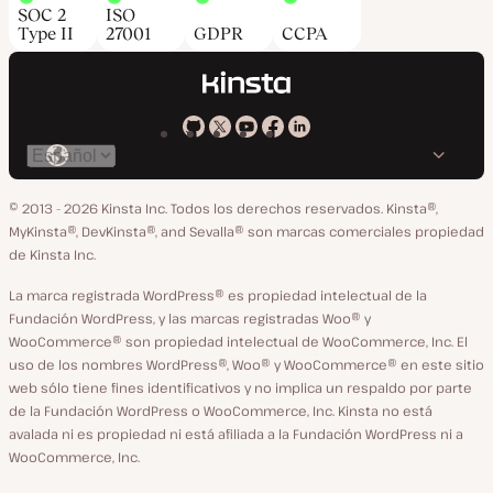
SOC 2
ISO
Type II
27001
GDPR
CCPA
Kinsta
Kinsta
Kinsta
Kinsta
Kinsta
Cambiar
en
en
en
en
en
idioma
GitHub
X
YouTube
Facebook
LinkedIn
© 2013 - 2026 Kinsta Inc. Todos los derechos reservados.
Kinsta®,
MyKinsta®, DevKinsta®, and Sevalla® son marcas comerciales propiedad
de Kinsta Inc.
La marca registrada WordPress® es propiedad intelectual de la
Fundación WordPress, y las marcas registradas Woo® y
WooCommerce® son propiedad intelectual de WooCommerce, Inc. El
uso de los nombres WordPress®, Woo® y WooCommerce® en este sitio
web sólo tiene fines identificativos y no implica un respaldo por parte
de la Fundación WordPress o WooCommerce, Inc. Kinsta no está
avalada ni es propiedad ni está afiliada a la Fundación WordPress ni a
WooCommerce, Inc.