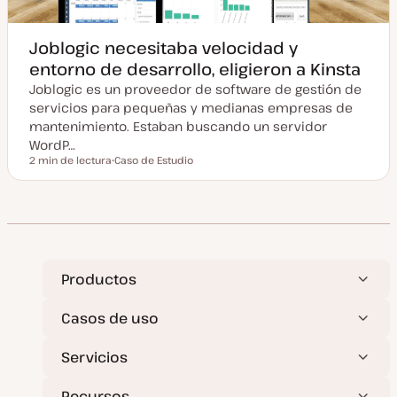
Joblogic necesitaba velocidad y
entorno de desarrollo, eligieron a Kinsta
Joblogic es un proveedor de software de gestión de
servicios para pequeñas y medianas empresas de
mantenimiento. Estaban buscando un servidor
WordP…
2 min de lectura
Caso de Estudio
Tiempo de lectura
T
i
p
o
d
e
p
o
s
t
Productos
Casos de uso
Servicios
Recursos