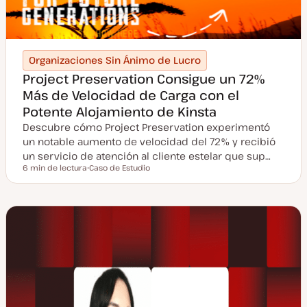
Organizaciones Sin Ánimo de Lucro
Project Preservation Consigue un 72%
Más de Velocidad de Carga con el
Potente Alojamiento de Kinsta
Descubre cómo Project Preservation experimentó
un notable aumento de velocidad del 72% y recibió
un servicio de atención al cliente estelar que sup…
6 min de lectura
Caso de Estudio
Tiempo de lectura
T
i
p
o
d
e
p
o
s
t