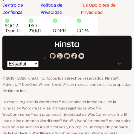
Centro de
Política de
Tus Opciones de
Confianza
Privacidad
Privacidad
SOC 2
ISO
Type II
27001
GDPR
CCPA
Kinsta
Kinsta
Kinsta
Kinsta
Kinsta
Cambiar
en
en
en
en
en
idioma
GitHub
X
YouTube
Facebook
LinkedIn
© 2013 - 2026 Kinsta Inc. Todos los derechos reservados.
Kinsta®,
MyKinsta®, DevKinsta®, and Sevalla® son marcas comerciales propiedad
de Kinsta Inc.
La marca registrada WordPress® es propiedad intelectual de la
Fundación WordPress, y las marcas registradas Woo® y
WooCommerce® son propiedad intelectual de WooCommerce, Inc. El
uso de los nombres WordPress®, Woo® y WooCommerce® en este sitio
web sólo tiene fines identificativos y no implica un respaldo por parte
de la Fundación WordPress o WooCommerce, Inc. Kinsta no está