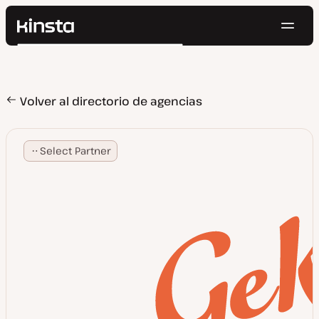
Naveg
Kinsta®
Buscar
Plataforma
Soluciones
Iniciar Sesión
Pruébalo gratis
Precios
Volver al directorio de agencias
Recursos
Contacto
Select Partner