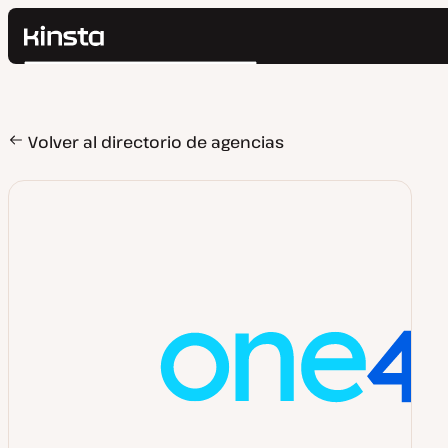
Kinsta®
Buscar
Plataforma
Soluciones
Iniciar Sesión
Precios
Volver al directorio de agencias
Recursos
Contacto