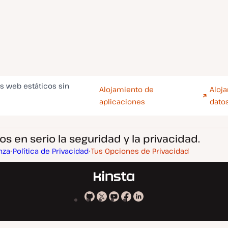
os web estáticos sin
Alojamiento de
Aloj
aplicaciones
dato
 en serio la seguridad y la privacidad.
nza
Política de Privacidad
Tus Opciones de Privacidad
Kinsta
Kinsta
Kinsta
Kinsta
Kinsta
en
en
en
en
en