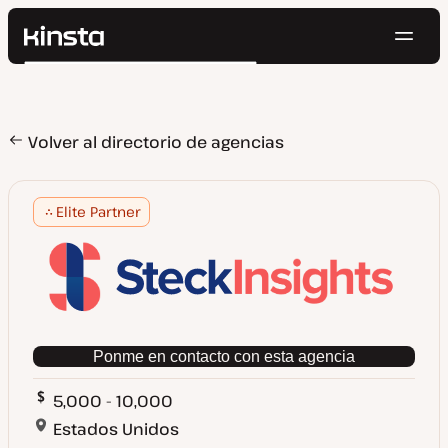
Naveg
Kinsta®
Buscar
Plataforma
Soluciones
Iniciar Sesión
Pruébalo gratis
Precios
Volver al directorio de agencias
Recursos
Contacto
Elite Partner
Ponme en contacto con esta agencia
5,000 - 10,000
Estados Unidos