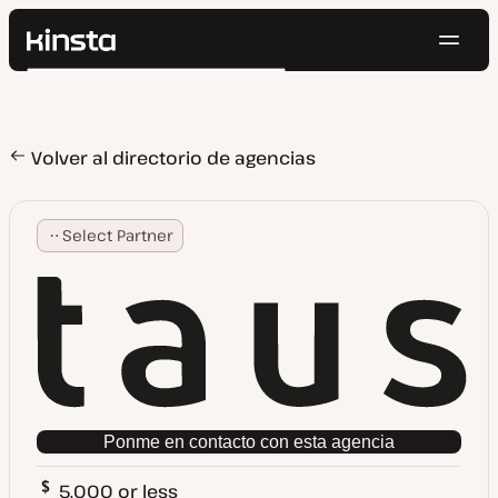
Naveg
Kinsta®
Buscar
Plataforma
Soluciones
Iniciar Sesión
Pruébalo gratis
Precios
Volver al directorio de agencias
Recursos
Contacto
Select Partner
Ponme en contacto con esta agencia
5,000 or less