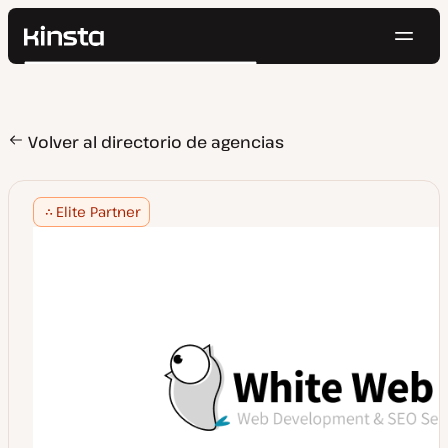
Naveg
Kinsta®
Buscar
Plataforma
Soluciones
Iniciar Sesión
Pruébalo gratis
Precios
Volver al directorio de agencias
Recursos
Contacto
Elite Partner