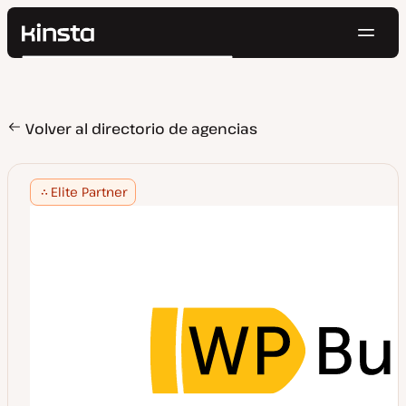
Naveg
Kinsta®
Buscar
Plataforma
Soluciones
Iniciar Sesión
Pruébalo gratis
Precios
Volver al directorio de agencias
Recursos
Contacto
Elite Partner