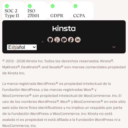
SOC 2
ISO
Type II
27001
GDPR
CCPA
Kinsta
Kinsta
Kinsta
Kinsta
Kinsta
Cambiar
en
en
en
en
en
idioma
GitHub
X
YouTube
Facebook
LinkedIn
© 2013 - 2026 Kinsta Inc. Todos los derechos reservados.
Kinsta®,
MyKinsta®, DevKinsta®, and Sevalla® son marcas comerciales propiedad
de Kinsta Inc.
La marca registrada WordPress® es propiedad intelectual de la
Fundación WordPress, y las marcas registradas Woo® y
WooCommerce® son propiedad intelectual de WooCommerce, Inc. El
uso de los nombres WordPress®, Woo® y WooCommerce® en este sitio
web sólo tiene fines identificativos y no implica un respaldo por parte
de la Fundación WordPress o WooCommerce, Inc. Kinsta no está
avalada ni es propiedad ni está afiliada a la Fundación WordPress ni a
WooCommerce, Inc.