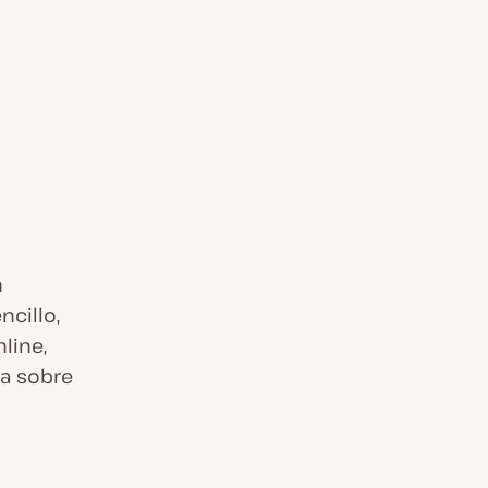
n
cillo,
line,
da sobre