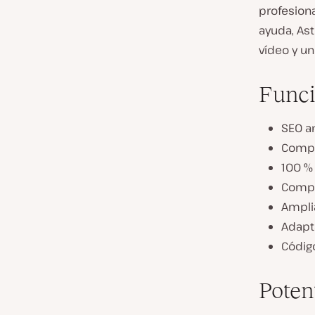
profesiona
ayuda, As
vídeo y un
Funci
SEO a
Compa
100 %
Compa
Ampli
Adapt
Códig
Poten