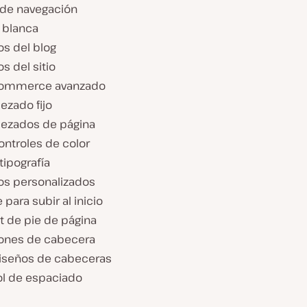
de navegación
 blanca
os del blog
s del sitio
ommerce avanzado
ezado fijo
ezados de página
ontroles de color
tipografía
os personalizados
 para subir al inicio
t de pie de página
ones de cabecera
iseños de cabeceras
ol de espaciado