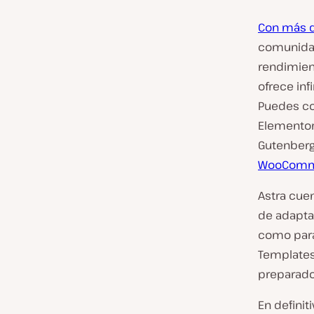
Con más d
comunidad
rendimien
ofrece inf
Puedes co
Elementor,
Gutenberg
WooComm
Astra cuen
de adaptar
como para 
Templates,
preparado,
En definit