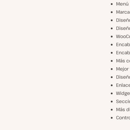
Menú 
Marca
Diseñ
Diseño
WooC
Encab
Encab
Más c
Mejor 
Diseñ
Enlace
Widge
Secci
Más d
Contr