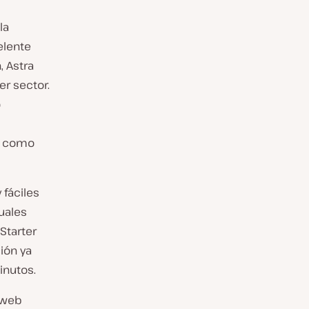
la
elente
 Astra
er sector.
o
os como
 fáciles
uales
Starter
ión ya
inutos.
s web