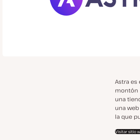
Astra es
montón d
una tien
una web 
la que p
Visitar sitio