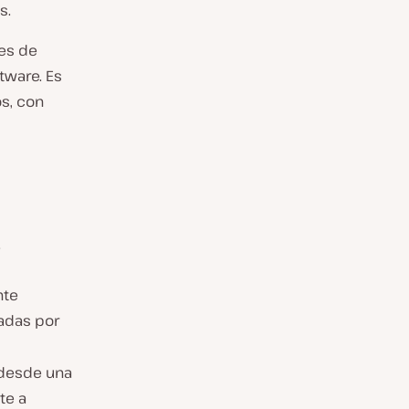
s.
res de
tware. Es
s, con
.
nte
adas por
 desde una
te a