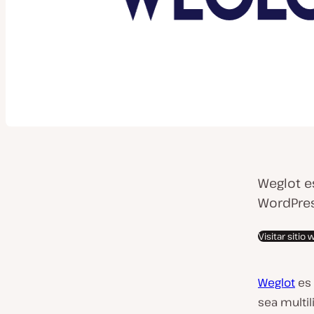
Weglot e
WordPres
Visitar sitio
Weglot
es 
sea multil