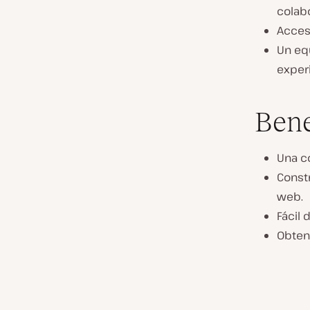
colab
Acces
Un eq
exper
Bene
Una co
Constr
web.
Fácil 
Obten