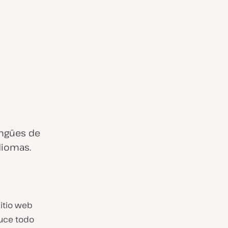
ingües de
diomas.
itio web
duce todo