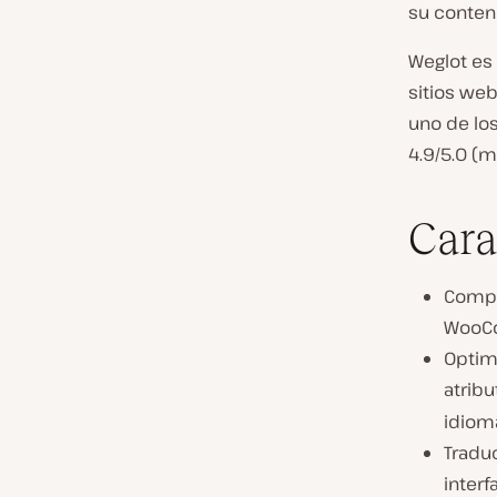
su conten
Weglot es
sitios web
uno de lo
4.9/5.0 (m
Cara
Compa
WooCo
Optim
atribu
idioma
Tradu
interf