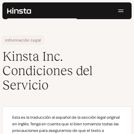
Naveg
Kinsta®
Buscar
Plataforma
Soluciones
Iniciar Sesión
Pruébalo gratis
Home
Kinsta Inc. Condiciones del Servicio
Información Legal
Precios
Recursos
Kinsta Inc.
Contacto
Condiciones del
Servicio
Esta es la traducción al español de la sección legal original
en inglés. Tenga en cuenta que si bien tomamos todas las
precauciones para asegurarnos de que el texto a