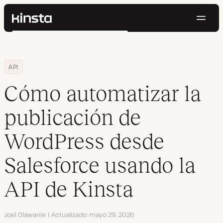
Naveg
Kinsta®
Buscar
Plataforma
Soluciones
Iniciar Sesión
Pruébalo gratis
Home
Centro de Recursos
Blog
Cómo automatizar la publicación de WordPress desde Salesforce
API
Precios
Recursos
Cómo automatizar la
Contacto
publicación de
WordPress desde
Salesforce usando la
API de Kinsta
Autor
Joel Olawanle
Actualizado
mayo 29, 2026