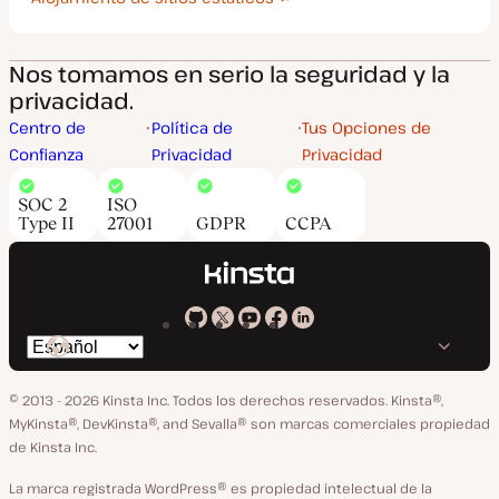
Nos tomamos en serio la seguridad y la
privacidad.
Centro de
Política de
Tus Opciones de
Confianza
Privacidad
Privacidad
SOC 2
ISO
Type II
27001
GDPR
CCPA
Kinsta
Kinsta
Kinsta
Kinsta
Kinsta
Cambiar
en
en
en
en
en
idioma
GitHub
X
YouTube
Facebook
LinkedIn
© 2013 - 2026 Kinsta Inc. Todos los derechos reservados.
Kinsta®,
MyKinsta®, DevKinsta®, and Sevalla® son marcas comerciales propiedad
de Kinsta Inc.
La marca registrada WordPress® es propiedad intelectual de la