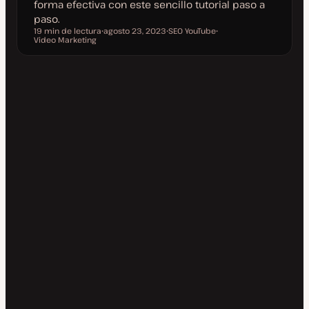
forma efectiva con este sencillo tutorial paso a
paso.
19 min de lectura
agosto 23, 2023
SEO YouTube
Tiempo de lectura
Video Marketing
F
T
T
e
e
e
c
m
m
h
a
a
a
a
c
t
u
a
l
i
z
a
d
a