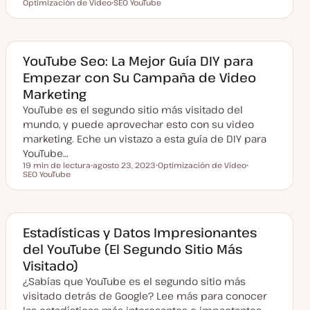
Tiempo de lectura
Optimización de Vídeo
F
SEO YouTube
T
T
e
T
e
e
c
e
m
m
h
m
a
a
a
a
a
c
YouTube Seo: La Mejor Guía DIY para
t
Empezar con Su Campaña de Video
u
a
Marketing
l
i
YouTube es el segundo sitio más visitado del
z
a
mundo, y puede aprovechar esto con su video
d
marketing. Eche un vistazo a esta guía de DIY para
a
YouTube…
19 min de lectura
agosto 23, 2023
Optimización de Vídeo
Tiempo de lectura
SEO YouTube
F
T
T
e
e
e
c
m
m
h
a
a
a
a
c
Estadísticas y Datos Impresionantes
t
del YouTube (El Segundo Sitio Más
u
a
Visitado)
l
i
¿Sabías que YouTube es el segundo sitio más
z
a
visitado detrás de Google? Lee más para conocer
d
a