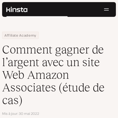
Navig
Kinsta®
Rechercher
Plateforme
Solutions
Connexion
Essayer gratuitement
Home
Centre d'affiliation
Comment gagner de l’argent avec un site Web Amazon Associate
Affiliate Academy
Prix
Ressources
Comment gagner de
Contact
l’argent avec un site
Web Amazon
Associates (étude de
cas)
Mis à jour
30 mai 2022