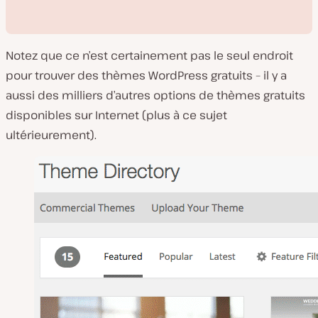
Notez que ce n’est certainement pas le
seul
endroit
pour trouver des thèmes WordPress gratuits – il y a
aussi des milliers d’autres options de thèmes gratuits
disponibles sur Internet (plus à ce sujet
L
ultérieurement).
i
r
e
l
a
v
i
d
é
o