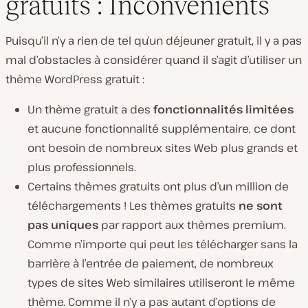
gratuits : Inconvénients
L
i
Puisqu’il n’y a rien de tel qu’un déjeuner gratuit, il y a pas
r
e
mal d’obstacles à considérer quand il s’agit d’utiliser un
l
a
thème WordPress gratuit :
v
i
d
Un thème gratuit a des
fonctionnalités limitées
é
et aucune fonctionnalité supplémentaire, ce dont
o
ont besoin de nombreux sites Web plus grands et
plus professionnels.
Certains thèmes gratuits ont plus d’un million de
téléchargements ! Les thèmes gratuits
ne sont
pas uniques
par rapport aux thèmes premium.
Comme n’importe qui peut les télécharger sans la
barrière à l’entrée de paiement, de nombreux
types de sites Web similaires utiliseront le même
thème. Comme il n’y a pas autant d’options de