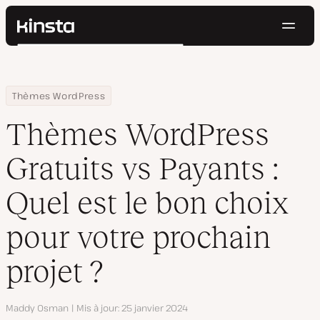
Navig
Kinsta®
Rechercher
Plateforme
Solutions
Connexion
Essayer gratuitement
Home
Centre de ressources
Blog
Thèmes WordPress Gratuits vs Payants : Quel est le bon choix po
Thèmes WordPress
Prix
Ressources
Thèmes WordPress
Contact
Gratuits vs Payants :
Quel est le bon choix
pour votre prochain
projet ?
Auteur
Maddy Osman
Mis à jour
25 janvier 2024