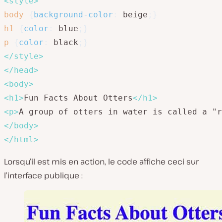
<
style
>
body
{
background-color
:
 beige
;
}
h1
{
color
:
 blue
;
}
p
{
color
:
 black
;
}
</
style
>
</
head
>
<
body
>
<
h1
>
Fun Facts About Otters
</
h1
>
<
p
>
A group of otters in water is called a "r
</
body
>
</
html
>
Lorsqu’il est mis en action, le code affiche ceci sur
l’interface publique :