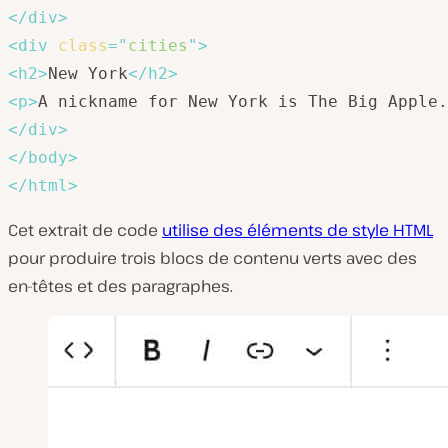
</
div
>
<
div
class
=
"
cities
"
>
<
h2
>
New York
</
h2
>
<
p
>
A nickname for New York is The Big Apple.
</
div
>
</
body
>
</
html
>
Cet extrait de code
utilise des éléments de style HTML
pour produire trois blocs de contenu verts avec des
en-têtes et des paragraphes.