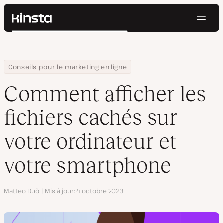
Navig
Kinsta®
Rechercher
Plateforme
Solutions
Connexion
Essayer gratuitement
Home
Centre de ressources
Blog
Comment afficher les fichiers cachés sur votre ordinateur et v
Conseils pour le marketing en ligne
Prix
Ressources
Comment afficher les
Contact
fichiers cachés sur
votre ordinateur et
votre smartphone
Auteur
Matteo Duò
Mis à jour
4 octobre 2023