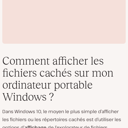
Comment afficher les
fichiers cachés sur mon
L
ordinateur portable
i
r
Windows ?
e
l
a
v
i
Dans Windows 10, le moyen le plus simple d’afficher
d
les fichiers ou les répertoires cachés est d’utiliser les
é
o
options d’
affichage
de l’explorateur de fichiers.