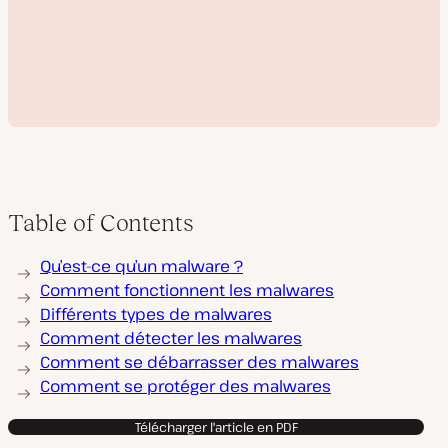
Table of Contents
L
Qu’est-ce qu’un malware ?
i
r
Comment fonctionnent les malwares
e
Différents types de malwares
l
a
Comment détecter les malwares
v
Comment se débarrasser des malwares
i
d
Comment se protéger des malwares
é
o
Télécharger l'article en PDF