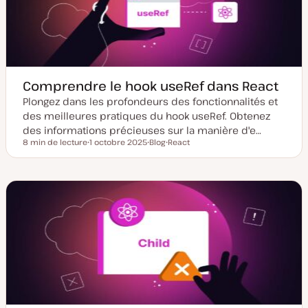
à
i
j
c
o
a
u
t
r
i
o
n
Comprendre le hook useRef dans React
Plongez dans les profondeurs des fonctionnalités et
des meilleures pratiques du hook useRef. Obtenez
des informations précieuses sur la manière d'e…
8 min de lecture
1 octobre 2025
Blog
React
Temps de lecture
D
T
S
a
y
u
t
p
j
e
e
e
d
d
t
e
e
m
p
i
u
s
b
e
l
à
i
j
c
o
a
u
t
r
i
o
n