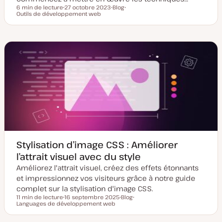
6 min de lecture
27 octobre 2023
Blog
Temps de lecture
Outils de développement web
D
T
S
a
y
u
t
p
j
e
e
e
d
d
t
e
e
m
p
i
u
s
b
e
l
à
i
j
c
o
a
u
t
r
i
o
n
Stylisation d’image CSS : Améliorer
l’attrait visuel avec du style
Améliorez l'attrait visuel, créez des effets étonnants
et impressionnez vos visiteurs grâce à notre guide
complet sur la stylisation d'image CSS.
11 min de lecture
16 septembre 2025
Blog
Temps de lecture
Languages de développement web
D
T
S
a
y
u
t
p
j