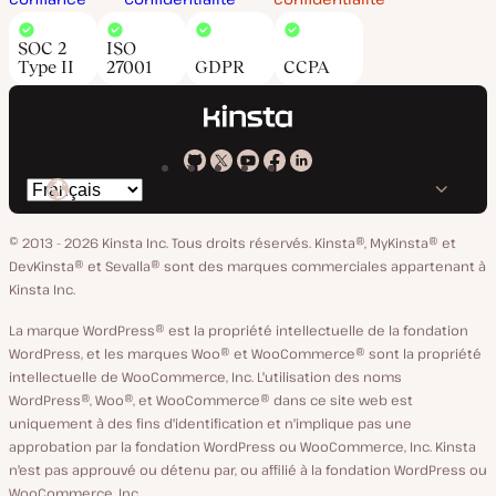
SOC 2
ISO
Type II
27001
GDPR
CCPA
Kinsta
Kinsta
Kinsta
Kinsta
Kinsta
Changer
sur
sur
sur
sur
sur
de
GitHub
X
YouTube
Facebook
LinkedIn
© 2013 - 2026 Kinsta Inc. Tous droits réservés.
Kinsta®, MyKinsta® et
langue
DevKinsta® et Sevalla® sont des marques commerciales appartenant à
Kinsta Inc.
La marque WordPress® est la propriété intellectuelle de la fondation
WordPress, et les marques Woo® et WooCommerce® sont la propriété
intellectuelle de WooCommerce, Inc. L'utilisation des noms
WordPress®, Woo®, et WooCommerce® dans ce site web est
uniquement à des fins d'identification et n'implique pas une
approbation par la fondation WordPress ou WooCommerce, Inc. Kinsta
n'est pas approuvé ou détenu par, ou affilié à la fondation WordPress ou
WooCommerce, Inc.