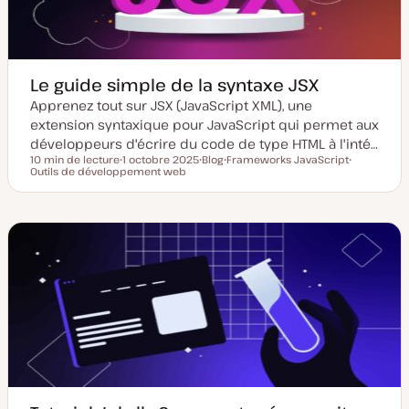
u
t
r
i
o
n
Le guide simple de la syntaxe JSX
Apprenez tout sur JSX (JavaScript XML), une
extension syntaxique pour JavaScript qui permet aux
développeurs d'écrire du code de type HTML à l'inté…
10 min de lecture
1 octobre 2025
Blog
Frameworks JavaScript
Temps de lecture
Outils de développement web
D
T
S
S
a
y
u
u
t
p
j
j
e
e
e
e
d
d
t
t
e
e
m
p
i
u
s
b
e
l
à
i
j
c
o
a
u
t
r
i
o
n