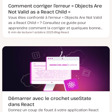
Comment corriger l’erreur « Objects Are
Not Valid as a React Child »
Vous êtes confronté à l'erreur « Objects Are Not Valid
as a React Child » ? Consultez ce guide pour
apprendre comment la corriger et quelques bonne…
6 min de lecture
1 octobre 2025
Blog
React
Temps de lecture
D
T
S
a
y
u
t
p
j
e
e
e
d
d
t
e
e
m
p
i
u
s
b
e
l
à
i
j
c
o
a
u
t
r
i
o
n
Démarrer avec le crochet useState
dans React
Donnez un coup de fouet à votre application React