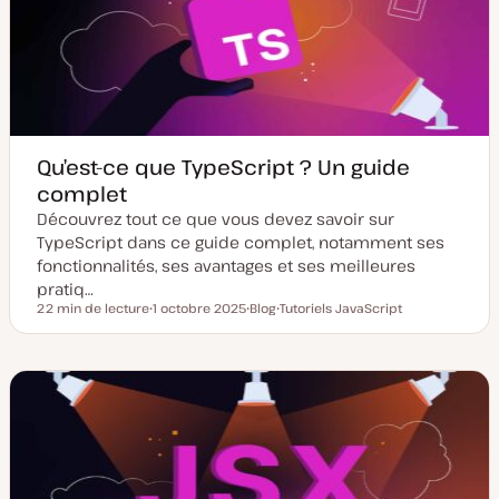
s
b
e
l
à
i
j
c
o
a
u
t
r
i
o
n
Qu’est-ce que TypeScript ? Un guide
complet
Découvrez tout ce que vous devez savoir sur
TypeScript dans ce guide complet, notamment ses
fonctionnalités, ses avantages et ses meilleures
pratiq…
22 min de lecture
1 octobre 2025
Blog
Tutoriels JavaScript
Temps de lecture
D
T
S
a
y
u
t
p
j
e
e
e
d
d
t
e
e
m
p
i
u
s
b
e
l
à
i
j
c
o
a