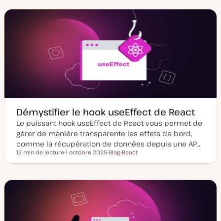
e
e
e
d
d
t
e
e
m
p
i
u
s
b
e
l
à
i
j
c
o
a
u
t
r
i
o
n
Démystifier le hook useEffect de React
Le puissant hook useEffect de React vous permet de
gérer de manière transparente les effets de bord,
comme la récupération de données depuis une AP…
12 min de lecture
1 octobre 2025
Blog
React
Temps de lecture
D
T
S
a
y
u
t
p
j
e
e
e
d
d
t
e
e
m
p
i
u
s
b
e
l