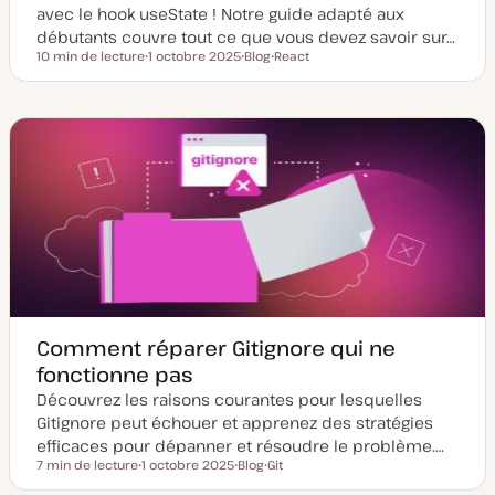
avec le hook useState ! Notre guide adapté aux
débutants couvre tout ce que vous devez savoir sur…
10 min de lecture
1 octobre 2025
Blog
React
Temps de lecture
D
T
S
a
y
u
t
p
j
e
e
e
d
d
t
e
e
m
p
i
u
s
b
e
l
à
i
j
c
o
a
u
t
r
i
o
n
Comment réparer Gitignore qui ne
fonctionne pas
Découvrez les raisons courantes pour lesquelles
Gitignore peut échouer et apprenez des stratégies
efficaces pour dépanner et résoudre le problème.…
7 min de lecture
1 octobre 2025
Blog
Git
Temps de lecture
D
T
S
a
y
u