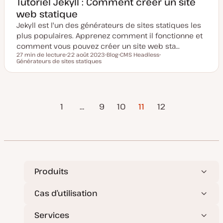
Tutoriel Jekyll : Comment créer un site
web statique
Jekyll est l'un des générateurs de sites statiques les
plus populaires. Apprenez comment il fonctionne et
comment vous pouvez créer un site web sta…
27 min de lecture
22 août 2023
Blog
CMS Headless
Temps de lecture
Générateurs de sites statiques
D
T
S
S
a
y
u
u
t
p
j
j
e
e
e
e
d
d
t
t
e
e
Page
Page
Pagination
m
p
1
…
9
10
11
12
i
u
précédente
suivante
s
b
e
l
des
à
i
j
c
o
a
publications
u
t
r
i
o
n
Produits
Cas d’utilisation
Services