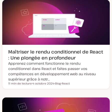
d
d
t
t
e
e
m
p
i
u
s
b
e
l
à
i
j
c
o
a
u
t
r
i
o
n
Maîtriser le rendu conditionnel de React
: Une plongée en profondeur
Apprenez comment fonctionne le rendu
conditionnel dans React et faites passer vos
compétences en développement web au niveau
supérieur grâce à notr…
11 min de lecture
4 octobre 2024
Blog
React
Temps de lecture
D
T
S
a
y
u
t
p
j
e
e
e
d
d
t
e
e
m
p
i
u