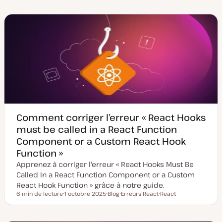
t
p
j
e
e
e
d
d
t
e
e
m
p
i
u
s
b
e
l
à
i
j
c
o
a
u
t
r
i
o
n
Comment corriger l’erreur « React Hooks
must be called in a React Function
Component or a Custom React Hook
Function »
Apprenez à corriger l'erreur « React Hooks Must Be
Called In a React Function Component or a Custom
React Hook Function » grâce à notre guide.
6 min de lecture
1 octobre 2025
Blog
Erreurs React
React
Temps de lecture
D
T
S
S
a
y
u
u
t
p
j
j
e
e
e
e