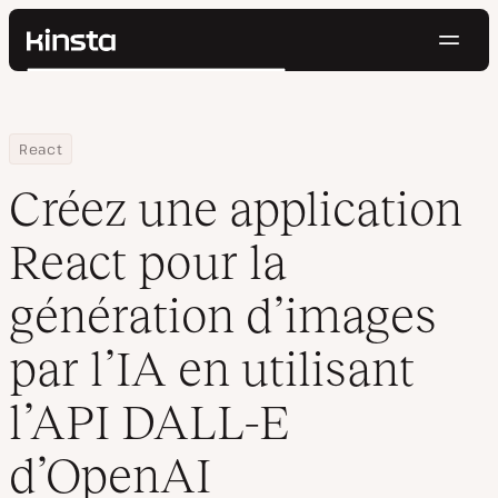
Navig
Kinsta®
Rechercher
Plateforme
Solutions
Connexion
Essayer gratuitement
Home
Centre de ressources
Blog
Créez une application React pour la génération d’images par l’IA e
React
Prix
Ressources
Créez une application
Contact
React pour la
génération d’images
par l’IA en utilisant
l’API DALL-E
d’OpenAI