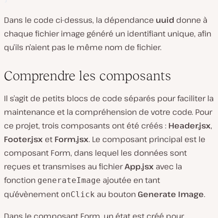
Dans le code ci-dessus, la dépendance
uuid
donne à
chaque fichier image généré un identifiant unique, afin
qu’ils n’aient pas le même nom de fichier.
Comprendre les composants
Il s’agit de petits blocs de code séparés pour faciliter la
maintenance et la compréhension de votre code. Pour
ce projet, trois composants ont été créés :
Header.jsx
,
Footer.jsx
et
Form.jsx
. Le composant principal est le
composant Form, dans lequel les données sont
reçues et transmises au fichier
App.jsx
avec la
fonction
ajoutée en tant
generateImage
qu’évènement
au bouton
Generate Image
.
onClick
Dans le composant Form, un état est créé pour