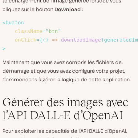
téléchargement de l’image générée lorsque vous
cliquez sur le bouton
Download
:
<
button
className
=
"
btn
"
onClick
=
{
(
)
=>
downloadImage
(
generatedIm
>
Maintenant que vous avez compris les fichiers de
démarrage et que vous avez configuré votre projet.
Commençons à gérer la logique de cette application.
Générer des images avec
l’API DALL-E d’OpenAI
Pour exploiter les capacités de l’API DALL-E d’OpenAI,