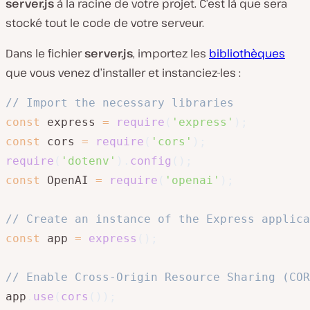
server.js
à la racine de votre projet. C’est là que sera
stocké tout le code de votre serveur.
Dans le fichier
server.js
, importez les
bibliothèques
que vous venez d’installer et instanciez-les :
// Import the necessary libraries
const
 express 
=
require
(
'express'
)
;
const
 cors 
=
require
(
'cors'
)
;
require
(
'dotenv'
)
.
config
(
)
;
const
 OpenAI 
=
require
(
'openai'
)
;
// Create an instance of the Express applica
const
 app 
=
express
(
)
;
// Enable Cross-Origin Resource Sharing (COR
app
.
use
(
cors
(
)
)
;