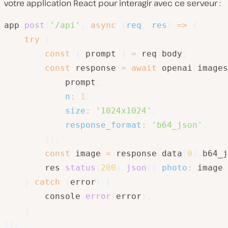
votre application React pour interagir avec ce serveur :
app
.
post
(
'/api'
,
async
(
req
,
 res
)
=>
{
try
{
const
{
 prompt 
}
=
 req
.
body
;
const
 response 
=
await
 openai
.
images
            prompt
,
n
:
1
,
size
:
'1024x1024'
,
response_format
:
'b64_json'
,
}
)
;
const
 image 
=
 response
.
data
[
0
]
.
b64_j
        res
.
status
(
200
)
.
json
(
{
photo
:
 image 
}
catch
(
error
)
{
        console
.
error
(
error
)
;
}
}
)
;