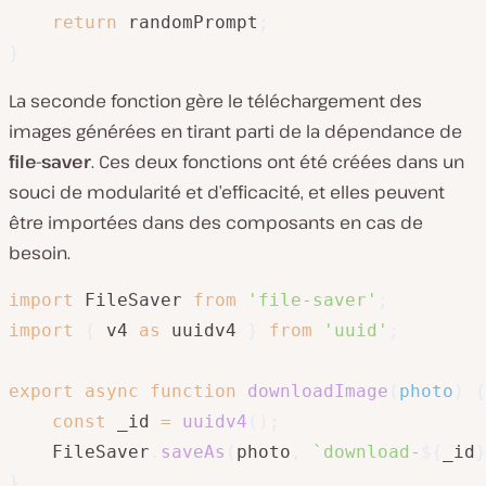
return
 randomPrompt
;
}
La seconde fonction gère le téléchargement des
images générées en tirant parti de la dépendance de
file-saver
. Ces deux fonctions ont été créées dans un
souci de modularité et d’efficacité, et elles peuvent
être importées dans des composants en cas de
besoin.
import
 FileSaver 
from
'file-saver'
;
import
{
 v4 
as
 uuidv4 
}
from
'uuid'
;
export
async
function
downloadImage
(
photo
)
{
const
 _id 
=
uuidv4
(
)
;
    FileSaver
.
saveAs
(
photo
,
`
download-
${
_id
}
}