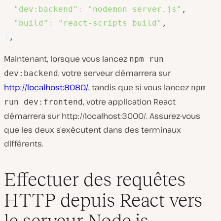
"dev:backend"
:
"nodemon server.js"
,

"build"
:
"react-scripts build"
}
,
Maintenant, lorsque vous lancez
npm run
, votre serveur démarrera sur
dev:backend
http://localhost:8080/,
tandis que si vous lancez
npm
, votre application React
run dev:frontend
démarrera sur http://localhost:3000/. Assurez-vous
que les deux s’exécutent dans des terminaux
différents.
Effectuer des requêtes
HTTP depuis React vers
le serveur Node.js