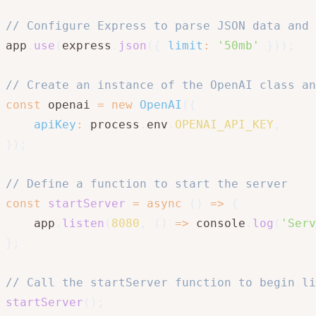
// Configure Express to parse JSON data and 
app
.
use
(
express
.
json
(
{
limit
:
'50mb'
}
)
)
;
// Create an instance of the OpenAI class an
const
 openai 
=
new
OpenAI
(
{
apiKey
:
 process
.
env
.
OPENAI_API_KEY
,
}
)
;
// Define a function to start the server
const
startServer
=
async
(
)
=>
{
    app
.
listen
(
8080
,
(
)
=>
 console
.
log
(
'Serv
}
;
// Call the startServer function to begin li
startServer
(
)
;