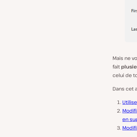
Mais ne vo
fait
plusi
celui de to
Dans cet 
Utilis
Modifi
en sup
Modif