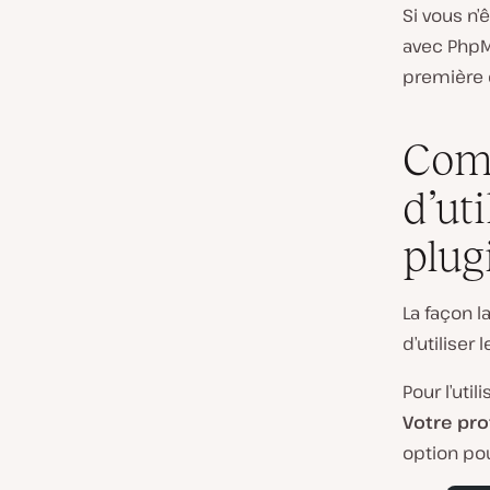
Si vous n’
avec PhpM
première 
Com
d’ut
plug
La façon l
d’utiliser 
Pour l’utili
Votre prof
option po