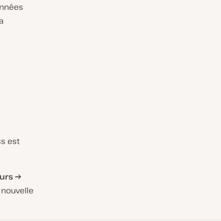
onnées
a
e
ss est
eurs →
e nouvelle