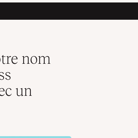
ent ou avec un plugin)
tre nom
ss
ec un