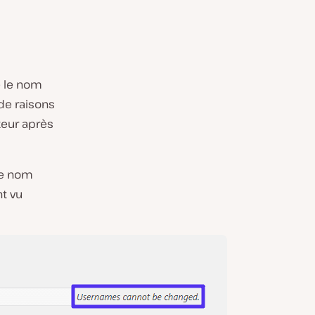
e le nom
 de raisons
teur après
re nom
t vu