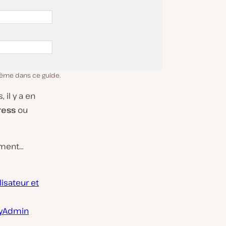
ème dans ce guide.
il y a en
ress
ou
mment…
isateur et
pMyAdmin