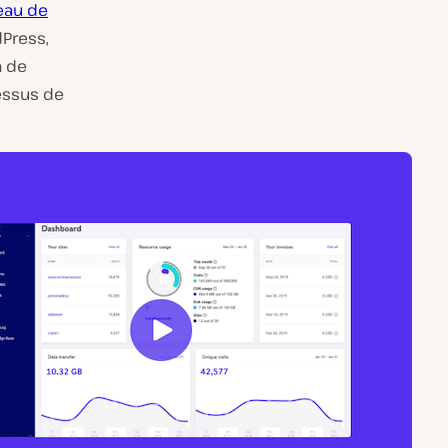
eau de
dPress,
n de
essus de