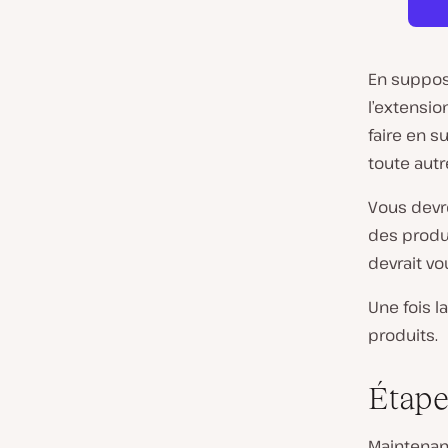
En supposa
l’extensi
faire en 
toute autr
Vous devr
des produ
devrait vo
Une fois 
produits.
Étape
Maintenan