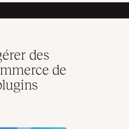
bonne façon (+ 10 plugins pour vous aider)
érer des
ommerce de
plugins