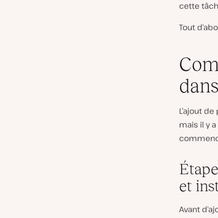
cette tâch
Tout d’abor
Comm
dan
L’ajout d
mais il y 
commence
Étape
et in
Avant d’aj