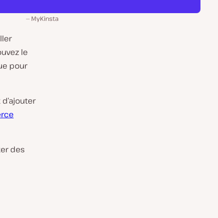
MyKinsta
ller
ouvez le
e pour
d’ajouter
erce
ter des