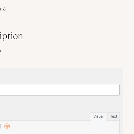
r à
iption
e