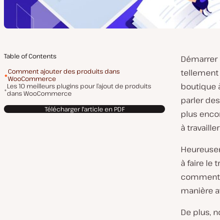
Table of Contents
Démarrer 
Comment ajouter des produits dans
tellement
WooCommerce
boutique à
Les 10 meilleurs plugins pour l’ajout de produits
dans WooCommerce
parler des
Télécharger l'article en PDF
plus enco
à travaill
Heureusem
à faire le
comment a
manière a
De plus, 