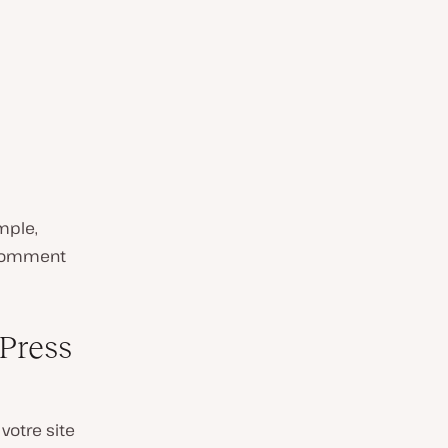
mple,
i comment
dPress
votre site