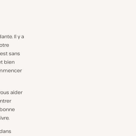
te. Il y a
otre
c’est sans
et bien
commencer
vous aider
ntrer
 bonne
vre.
 dans