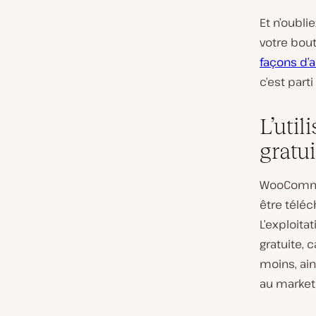
Et n’oubli
votre bout
façons d’
c’est parti 
L’uti
gratui
WooCommer
être téléc
L’exploita
gratuite, 
moins, ain
au marketi