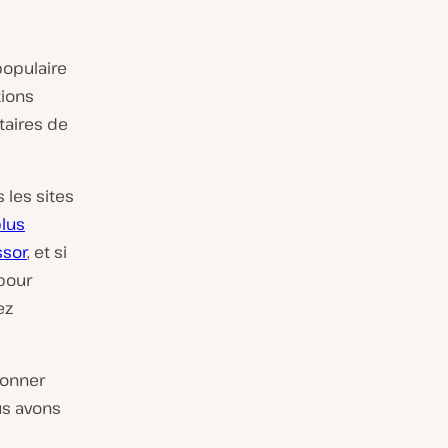
opulaire
tions
taires de
 les sites
plus
ssor
, et si
 pour
ez
ionner
us avons