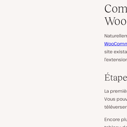
Comm
Woo
Naturellem
WooComm
site exist
l’extensio
Étape
La premièr
Vous pouv
téléverser 
Encore plu