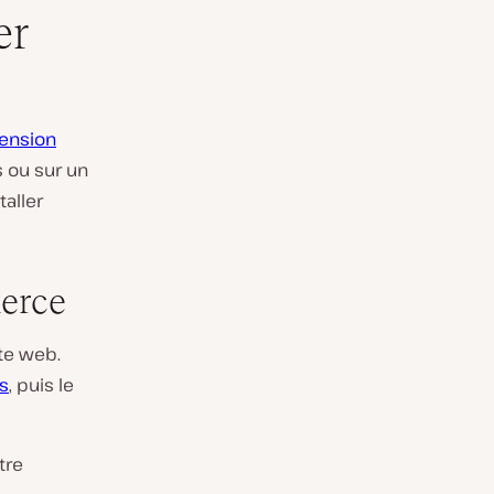
er
ension
s ou sur un
taller
merce
te web.
s
, puis le
tre