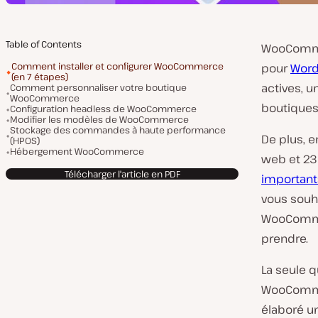
Table of Contents
WooCommer
Comment installer et configurer WooCommerce
pour
Word
(en 7 étapes)
actives, u
Comment personnaliser votre boutique
WooCommerce
boutiques
Configuration headless de WooCommerce
Modifier les modèles de WooCommerce
Stockage des commandes à haute performance
De plus, 
(HPOS)
Hébergement WooCommerce
web et 2
Télécharger l'article en PDF
important
vous souha
WooCommer
prendre.
La seule q
WooCommer
élaboré u