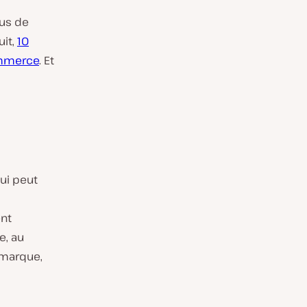
nus de
uit,
10
ommerce
. Et
ui peut
ent
e, au
 marque,