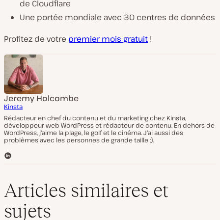
de Cloudflare
Une portée mondiale avec 30 centres de données
Profitez de votre
premier mois gratuit
!
Jeremy Holcombe
Kinsta
Rédacteur en chef du contenu et du marketing chez Kinsta,
développeur web WordPress et rédacteur de contenu. En dehors de
WordPress, j'aime la plage, le golf et le cinéma. J'ai aussi des
problèmes avec les personnes de grande taille ;).
L
i
n
k
Articles similaires et
e
d
sujets
I