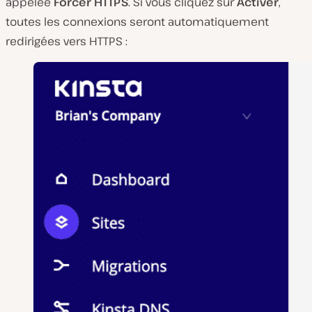
appelée
Forcer HTTPS
. Si vous cliquez sur
Activer
,
toutes les connexions seront automatiquement
redirigées vers HTTPS :