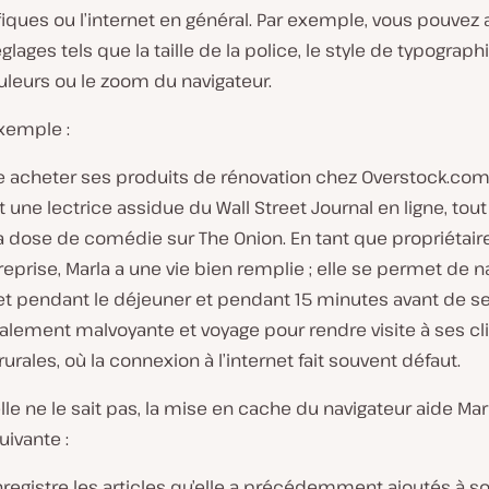
iques ou l’internet en général. Par exemple, vous pouvez 
glages tels que la taille de la police, le style de typographi
uleurs ou le zoom du navigateur.
xemple :
 acheter ses produits de rénovation chez Overstock.com. 
une lectrice assidue du Wall Street Journal en ligne, tout
a dose de comédie sur The Onion. En tant que propriétair
reprise, Marla a une vie bien remplie ; elle se permet de n
net pendant le déjeuner et pendant 15 minutes avant de s
galement malvoyante et voyage pour rendre visite à ses cl
rurales, où la connexion à l’internet fait souvent défaut.
le ne le sait pas, la mise en cache du navigateur aide Mar
ivante :
nregistre les articles qu’elle a précédemment ajoutés à s