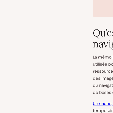
Qu’e
navi
La mémoir
utilisée p
ressource
des images
du naviga
de bases 
Un cache,
temporair