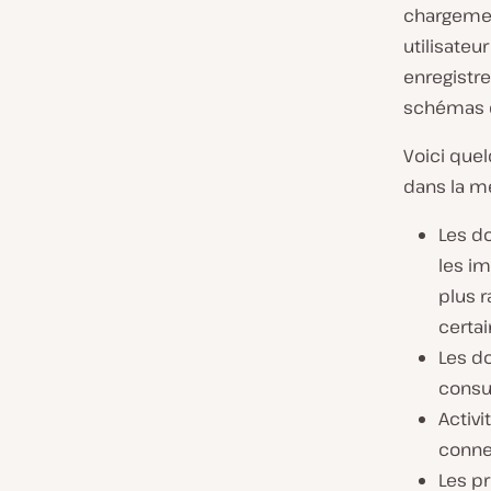
chargemen
utilisateu
enregistre
schémas de
Voici que
dans la m
Les do
les im
plus r
certai
Les do
consu
Activi
connex
Les pr