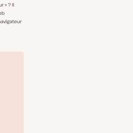
 » ? Il
web
navigateur