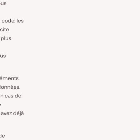
ous
 code, les
ite.
 plus
lus
éléments
 données,
n cas de
e
 avez déjà
de