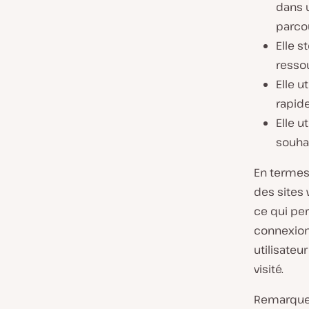
dans 
parcou
Elle s
resso
Elle u
rapide
Elle u
souhai
En termes
des sites
ce qui pe
connexion
utilisateu
visité.
Remarquez