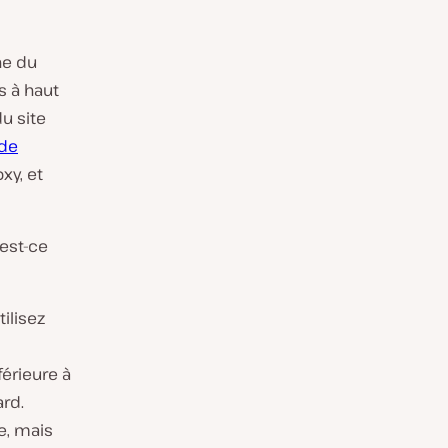
he du
s à haut
u site
 de
xy, et
est-ce
tilisez
férieure à
rd.
e, mais