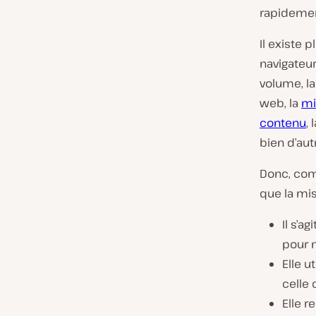
rapidement
Il existe
navigateur
volume, la
web, la
mi
contenu
,
bien d’aut
Donc, com
que la mis
Il s’a
pour n
Elle u
celle
Elle r