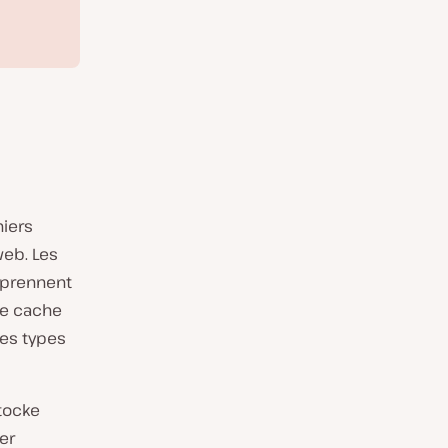
iers
web. Les
mprennent
Le cache
res types
stocke
er