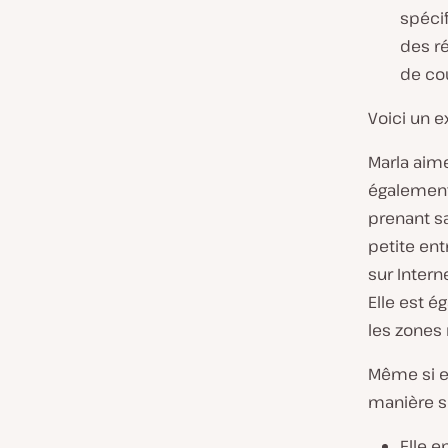
spécif
des ré
de co
Voici un e
Marla aime
également 
prenant s
petite ent
sur Inter
Elle est é
les zones 
Même si el
manière su
Elle e