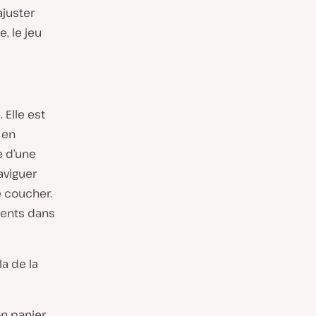
ajuster
e, le jeu
Elle est
 en
e d’une
aviguer
e coucher.
ients dans
la de la
on panier