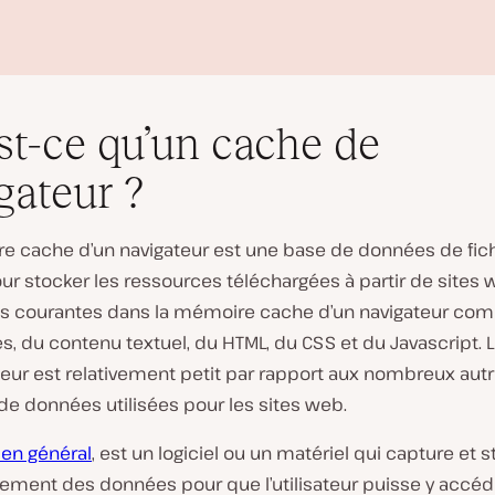
st-ce qu’un cache de
gateur ?
e cache d’un navigateur est une base de données de fich
L
our stocker les ressources téléchargées à partir de sites 
i
s courantes dans la mémoire cache d’un navigateur co
r
e
, du contenu textuel, du HTML, du CSS et du Javascript. 
l
teur est relativement petit par rapport aux nombreux aut
a
v
de données utilisées pour les sites web.
i
d
 en général
, est un logiciel ou un matériel qui capture et 
é
o
ement des données pour que l’utilisateur puisse y accéd