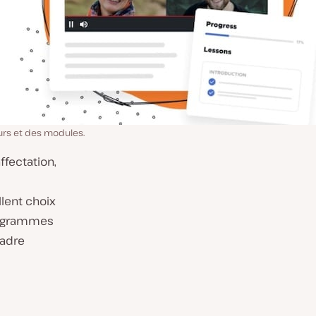
ours et des modules.
ffectation,
llent choix
programmes
cadre