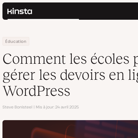
Kinsta®
Rechercher
Plateforme
Solutions
Connexion
Home
Centre de ressources
Blog
Comment les écoles peuvent gérer les devoirs en ligne avec Wo
Éducation
Prix
Ressources
Comment les écoles 
Contact
gérer les devoirs en l
WordPress
Auteur
Steve Bonisteel
Mis à jour
24 avril 2025