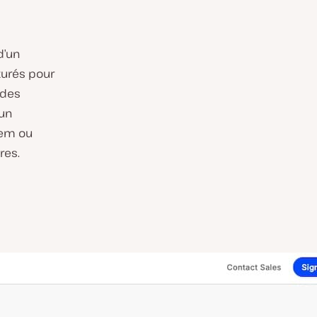
d’un
turés pour
 des
’un
tem ou
res.