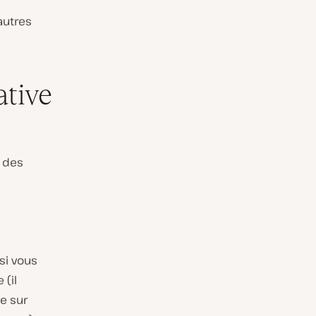
’autres
ative
t des
 si vous
(il
ie sur