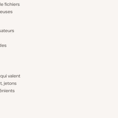
e fichiers
reuses
isateurs
 des
 qui valent
t, jetons
vénients