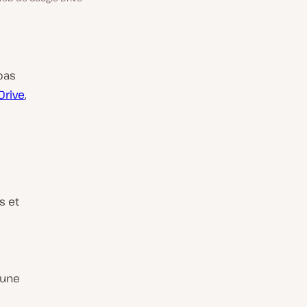
 pas
Drive
,
s et
cune