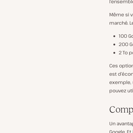
l’ensemble
Même si v
marché. Le
100 Go
200 Go
2 To p
Ces option
est d’écon
exemple, 
pouvez uti
Compa
Un avantag
Google. Et