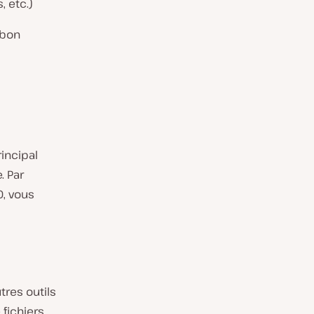
 etc.)
 bon
rincipal
. Par
0, vous
tres outils
 fichiers