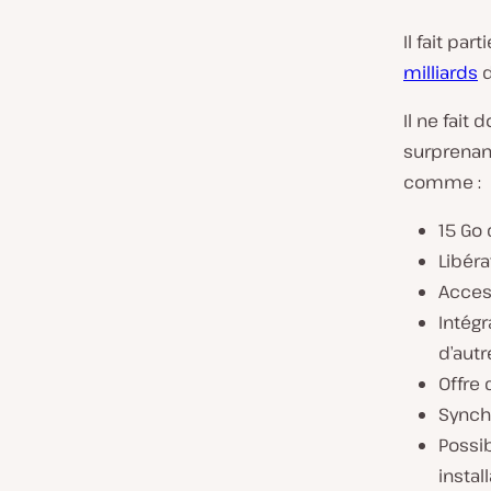
Il fait part
milliards
d
Il ne fait
surprenant
comme :
15 Go 
Libéra
Access
Intég
d’autr
Offre 
Synchr
Possib
instal