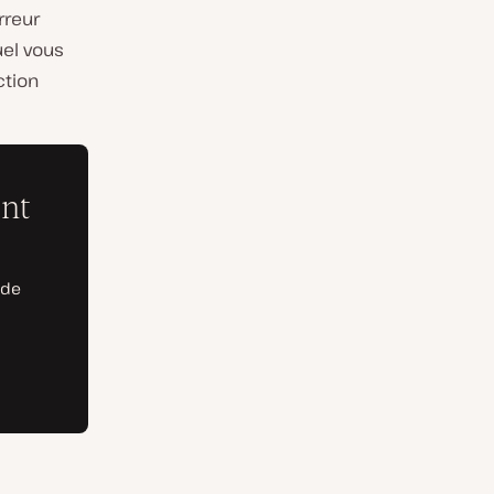
rreur
uel vous
ction