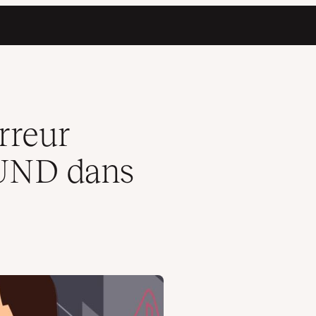
ome
rreur
ND dans