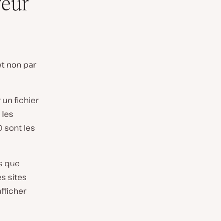
reur
t non par
 un fichier
 les
 sont les
es que
es sites
fficher