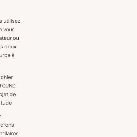
 utilisez
ue vous
ateur ou
es deux
urce à
ichier
_FOUND,
ojet de
tude.
r
rerons
milaires