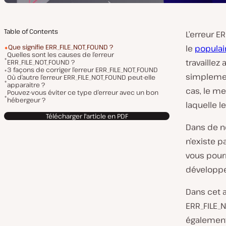
Table of Contents
L’erreur E
Que signifie ERR_FILE_NOT_FOUND ?
le
populai
Quelles sont les causes de l’erreur
travaillez
ERR_FILE_NOT_FOUND ?
3 façons de corriger l’erreur ERR_FILE_NOT_FOUND
simplement
Où d’autre l’erreur ERR_FILE_NOT_FOUND peut-elle
apparaitre ?
cas, le me
Pouvez-vous éviter ce type d’erreur avec un bon
hébergeur ?
laquelle l
Télécharger l'article en PDF
Dans de no
n’existe p
vous pourr
développe
Dans cet a
ERR_FILE_
également