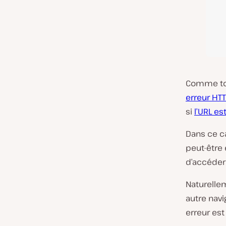
Comme tou
erreur HT
si
l’URL es
Dans ce ca
peut-être
d’accéder
Naturelle
autre navi
erreur es