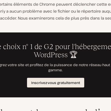
certains éléments de Chrome peuvent déclencher cette e
n’y a aucun problème avec le fichier ou le répertoire auq
’accéder. Nous examinerons cela de plus près dans la se