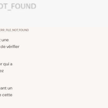
 ERR_FILE_NOT_FOUND
z une
de vérifier
r qui a
ez
sant un
e cette