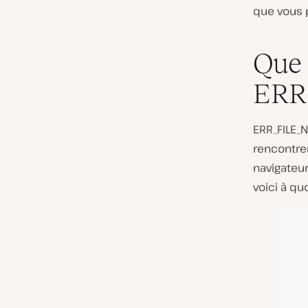
que vous p
Que 
ERR
ERR_FILE_
rencontrer
navigateur
voici à qu