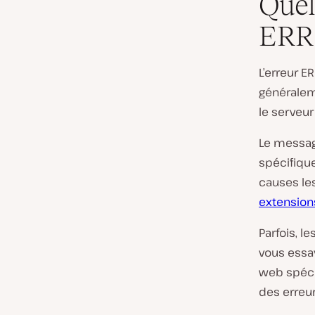
Quel
ERR
L’erreur E
généralem
le serveur
Le message
spécifique
causes le
extensio
Parfois, l
vous essay
web spéci
des erreur