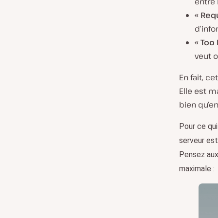
entre 
« Req
d’inf
« Too 
veut o
En fait, ce
Elle est m
bien qu’e
Pour ce qui 
serveur est
Pensez aux 
maximale :