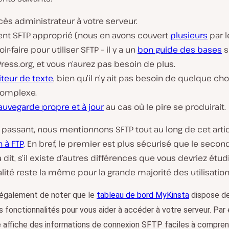
ès administrateur à votre serveur.
ient SFTP approprié (nous en avons couvert
plusieurs
par l
oir-faire pour utiliser SFTP – il y a un
bon guide des bases
s
ess.org, et vous n’aurez pas besoin de plus.
iteur de texte
, bien qu’il n’y ait pas besoin de quelque ch
complexe.
auvegarde propre et à jour
au cas où le pire se produirait.
n passant, nous mentionnons SFTP tout au long de cet arti
 à FTP
. En bref, le premier est plus sécurisé que le secon
 dit, s’il existe d’autres différences que vous devriez étudi
lité reste la même pour la grande majorité des utilisation
 également de noter que le
tableau de bord MyKinsta
dispose d
fonctionnalités pour vous aider à accéder à votre serveur. Par
 affiche des informations de connexion SFTP faciles à compren