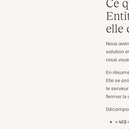
Ce q
Enti
elle 
Nous avons
solution e
nous vous d
En résumé,
Elle se pr
le serveur 
fermer la
Décomposon
« 413 