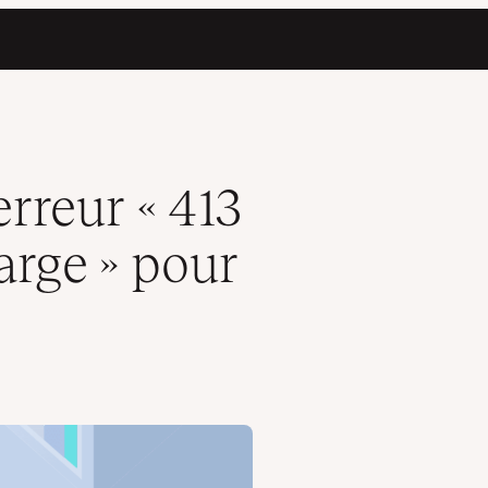
 votre site WordPress
rreur « 413
arge » pour