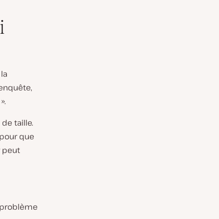
i
la
’enquête,
».
de taille.
 pour que
r peut
un problème