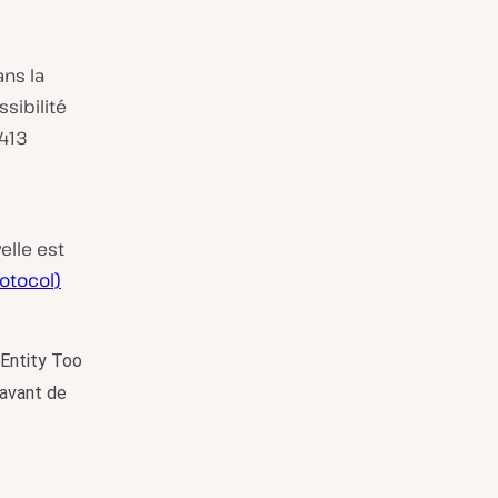
ans la
ssibilité
 413
elle est
rotocol)
 Entity Too
 avant de