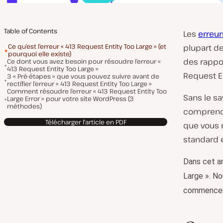
Table of Contents
Les
erreu
Ce qu’est l’erreur « 413 Request Entity Too Large » (et
plupart des
pourquoi elle existe)
des rappor
Ce dont vous avez besoin pour résoudre l’erreur «
413 Request Entity Too Large »
Request En
3 « Pré-étapes » que vous pouvez suivre avant de
rectifier l’erreur « 413 Request Entity Too Large »
Comment résoudre l’erreur « 413 Request Entity Too
Sans le sa
Large Error » pour votre site WordPress (3
méthodes)
comprendr
Télécharger l'article en PDF
que vous n
standard e
Dans cet ar
Large ». No
commencer à