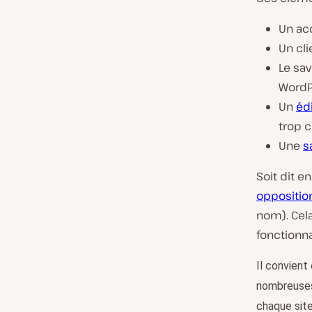
Un acc
Un cl
Le sav
WordPr
Un
éd
trop 
Une
s
Soit dit e
opposition
nom). Cela
fonctionna
Il convient
nombreuses 
chaque site