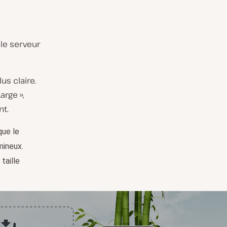
 le serveur
us claire.
arge »,
nt.
que le
mineux.
taille