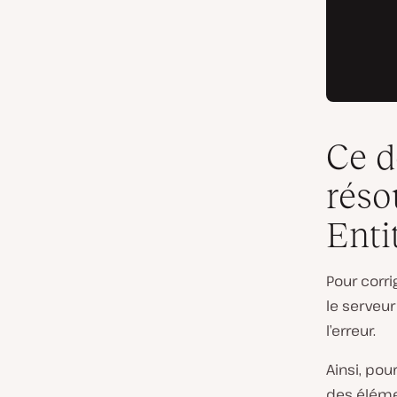
Ce d
réso
Enti
Pour corri
le serveur
l’erreur.
Ainsi, pou
des éléme