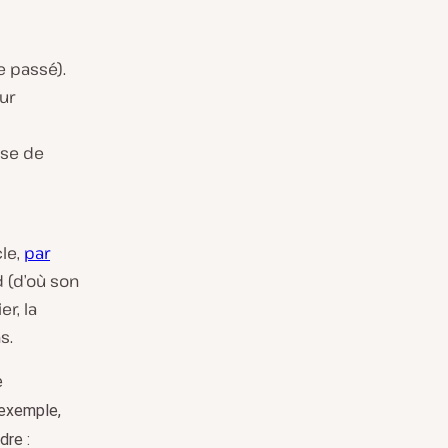
e passé).
ur
ose de
cle,
par
d (d’où son
er, la
s.
e
 exemple,
dre :