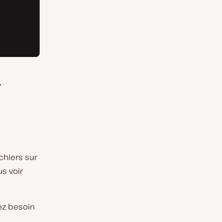
r
ichiers sur
us voir
rez besoin