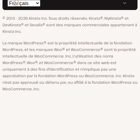
Changer
sur
sur
sur
sur
sur
de
GitHub
X
YouTube
Facebook
LinkedIn
© 2013 - 2026 Kinsta Inc. Tous droits réservés.
Kinsta®, MyKinsta® et
langue
DevKinsta® et Sevalla® sont des marques commerciales appartenant à
Kinsta Inc.
La marque WordPress® est la propriété intellectuelle de la fondation
WordPress, et les marques Woo® et WooCommerce® sont la propriété
intellectuelle de WooCommerce, Inc. L'utilisation des noms
WordPress®, Woo®, et WooCommerce® dans ce site web est
uniquement à des fins d'identification et n'implique pas une
approbation par la fondation WordPress ou WooCommerce, Inc. Kinsta
n'est pas approuvé ou détenu par, ou affilié à la fondation WordPress ou
WooCommerce, Inc.