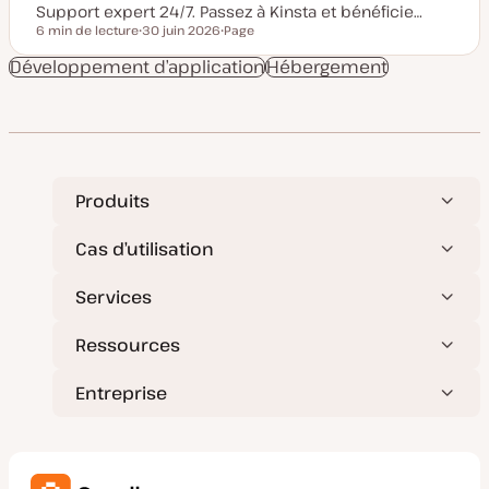
Support expert 24/7. Passez à Kinsta et bénéficie…
6 min de lecture
30 juin 2026
Page
Temps de lecture
D
T
a
y
Développement d’application
Hébergement
t
p
e
e
d
d
e
e
m
p
i
u
s
b
e
l
à
i
Produits
j
c
o
a
u
t
r
i
Cas d’utilisation
o
n
Services
Ressources
Entreprise