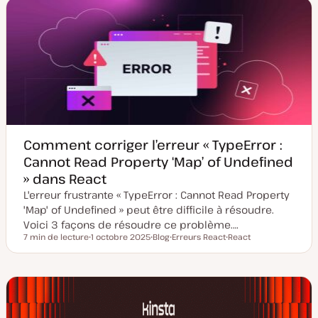
Comment corriger l’erreur « TypeError :
Cannot Read Property ‘Map’ of Undefined
» dans React
L'erreur frustrante « TypeError : Cannot Read Property
'Map' of Undefined » peut être difficile à résoudre.
Voici 3 façons de résoudre ce problème.…
7 min de lecture
1 octobre 2025
Blog
Erreurs React
React
Temps de lecture
D
T
S
S
a
y
u
u
t
p
j
j
e
e
e
e
d
d
t
t
e
e
m
p
i
u