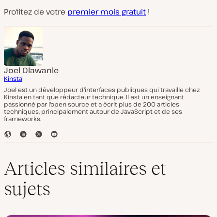
Profitez de votre
premier mois gratuit
!
Joel Olawanle
Kinsta
Joel est un développeur d'interfaces publiques qui travaille chez
Kinsta en tant que rédacteur technique. Il est un enseignant
passionné par l'open source et a écrit plus de 200 articles
techniques, principalement autour de JavaScript et de ses
frameworks.
S
L
T
Y
i
i
w
o
t
n
i
u
e
k
t
T
Articles similaires et
W
e
t
u
e
d
e
b
sujets
b
I
r
e
n