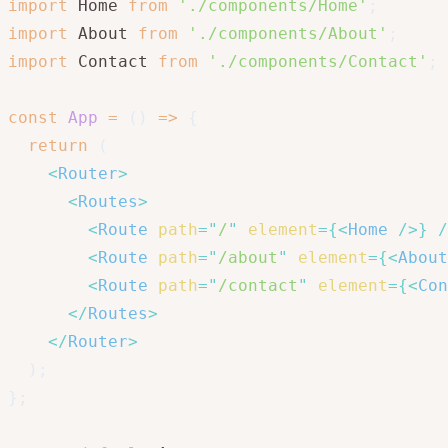
import
 Home 
from
'./components/Home'
;
import
 About 
from
'./components/About'
;
import
 Contact 
from
'./components/Contact'
;
const
App
=
(
)
=>
{
return
(
<
Router
>
<
Routes
>
<
Route
path
=
"
/
"
element
=
{
<
Home
/>
}
/
<
Route
path
=
"
/about
"
element
=
{
<
About
<
Route
path
=
"
/contact
"
element
=
{
<
Con
</
Routes
>
</
Router
>
)
;
}
;