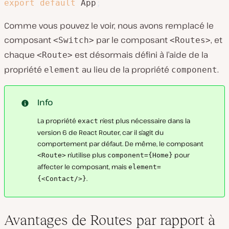
export
default
 App
;
Comme vous pouvez le voir, nous avons remplacé le
composant
par le composant
, et
<Switch>
<Routes>
chaque
est désormais défini à l’aide de la
<Route>
propriété
au lieu de la propriété
.
element
component
Info
La propriété
n’est plus nécessaire dans la
exact
version 6 de React Router, car il s’agit du
comportement par défaut. De même, le composant
n’utilise plus
pour
<Route>
component={Home}
affecter le composant, mais
element=
.
{<Contact/>}
Avantages de Routes par rapport à