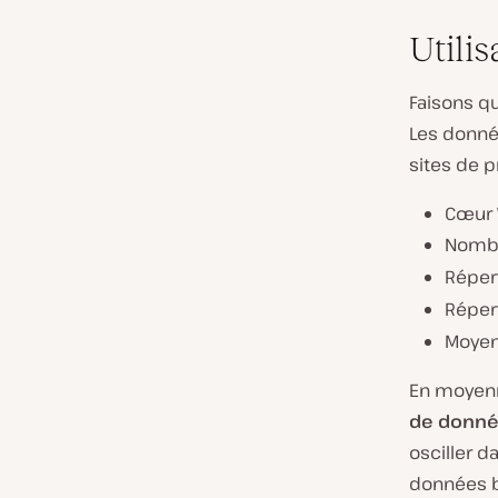
Utili
Faisons qu
Les donné
sites de 
Cœur W
Nombr
Réper
Réper
Moyen
En moyenn
de donné
osciller d
données be