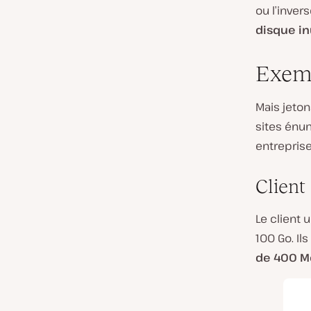
ou l’invers
disque in
Exemp
Mais jeton
sites énum
entrepris
Client 
Le client 
100 Go. Il
de 400 Mo