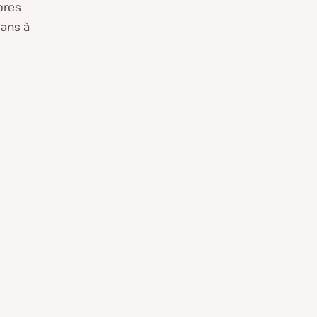
pres
 ans à