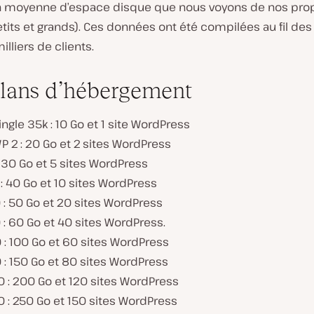
e
tion moyenne d’espace disque que nous voyons de nos pro
l
etits et grands). Ces données ont été compilées au fil des
a
v
illiers de clients.
i
d
é
lans d’hébergement
o
ingle 35k : 10 Go et 1 site WordPress
P 2 : 20 Go et 2 sites WordPress
 30 Go et 5 sites WordPress
: 40 Go et 10 sites WordPress
: 50 Go et 20 sites WordPress
: 60 Go et 40 sites WordPress.
 : 100 Go et 60 sites WordPress
: 150 Go et 80 sites WordPress
 : 200 Go et 120 sites WordPress
 : 250 Go et 150 sites WordPress