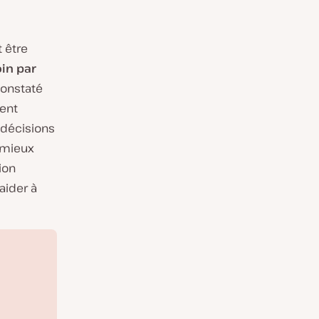
t être
in par
constaté
ment
s décisions
e mieux
ion
aider à