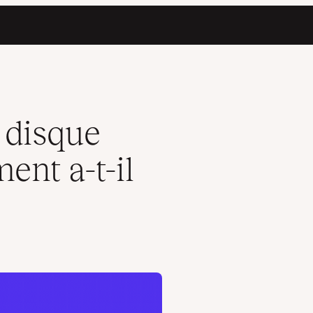
aiment besoin ?
 disque
ent a-t-il