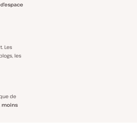
 d’espace
t. Les
logs, les
sque de
t moins