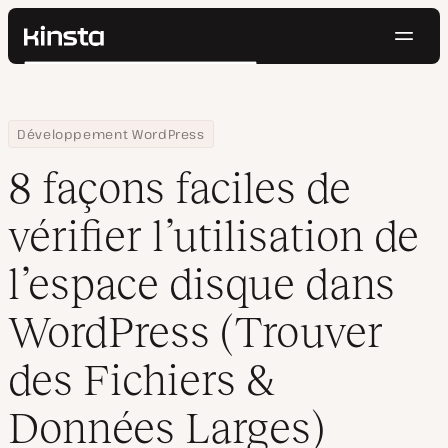
Navig
Kinsta®
Rechercher
Plateforme
Solutions
Connexion
Essayer gratuitement
Home
Centre de ressources
Blog
8 façons faciles de vérifier l’utilisation de l’espace disque dan
Développement WordPress
Prix
Ressources
8 façons faciles de
Contact
vérifier l’utilisation de
l’espace disque dans
WordPress (Trouver
des Fichiers &
Données Larges)