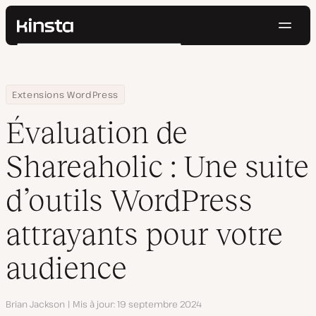
Navig
Kinsta®
Rechercher
Plateforme
Solutions
Connexion
Essayer gratuitement
Home
Centre de ressources
Blog
Évaluation de Shareaholic : Une suite d’outils WordPress attraya
Extensions WordPress
Prix
Ressources
Évaluation de
Contact
Shareaholic : Une suite
d’outils WordPress
attrayants pour votre
audience
Auteur
Brian Jackson
Mis à jour
19 septembre 2024