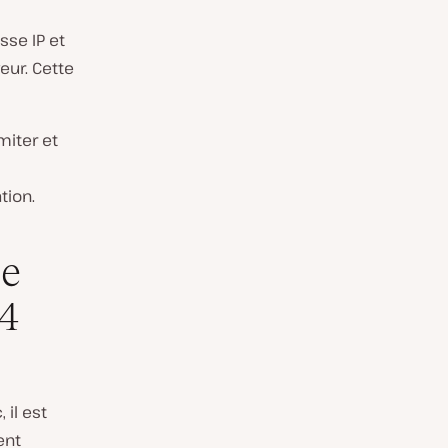
sse IP et
eur. Cette
miter et
tion.
le
 4
 il est
ent