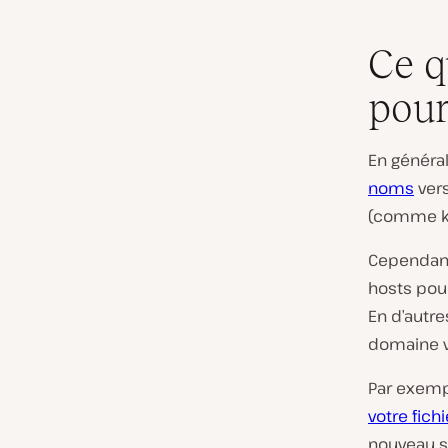
Ce q
pour
En général
noms
vers
(comme
Cependant,
hosts pour
En d’autr
domaine ve
Par exempl
votre fich
nouveau s