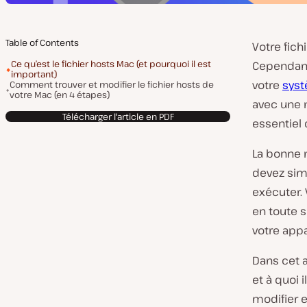
Table of Contents
Votre fich
Ce qu’est le fichier hosts Mac (et pourquoi il est
Cependant,
important)
votre
sys
Comment trouver et modifier le fichier hosts de
votre Mac (en 4 étapes)
avec une 
Télécharger l'article en PDF
essentiel 
La bonne n
devez sim
exécuter. 
en toute 
votre appa
Dans cet a
et à quoi 
modifier e