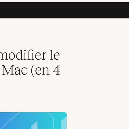
 étapes)
odifier le
e Mac (en 4