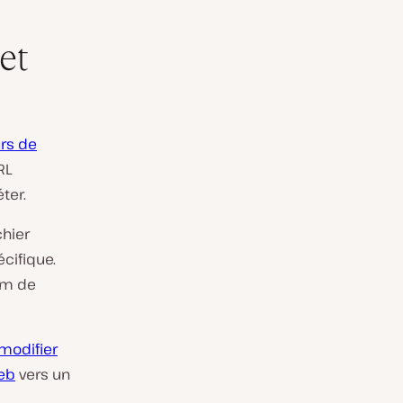
et
rs de
RL
ter.
chier
cifique.
om de
modifier
web
vers un