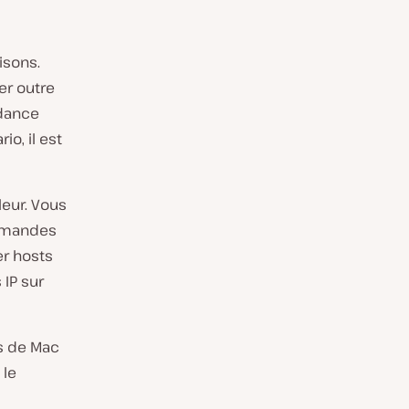
isons.
er outre
ndance
io, il est
leur. Vous
ommandes
er hosts
IP sur
ts de Mac
 le