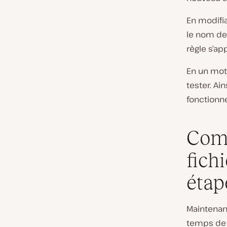
En modifia
le nom de 
règle s’a
En un mot,
tester. Ai
fonctionn
Comm
fich
étap
Maintenant
temps de 