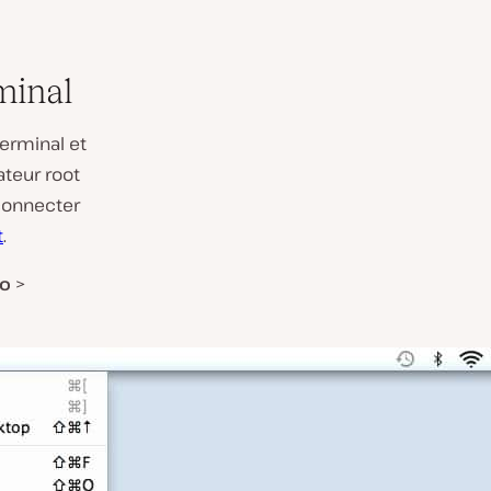
minal
erminal et
ateur root
 connecter
t
.
o
>