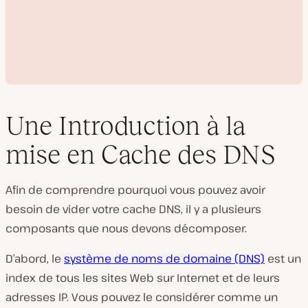
Une Introduction à la
mise en Cache des DNS
L
i
Afin de comprendre pourquoi vous pouvez avoir
r
e
besoin de vider votre cache DNS, il y a plusieurs
l
a
composants que nous devons décomposer.
v
i
d
D’abord, le
système de noms de domaine (DNS)
est un
é
index de tous les sites Web sur Internet et de leurs
o
adresses IP. Vous pouvez le considérer comme un