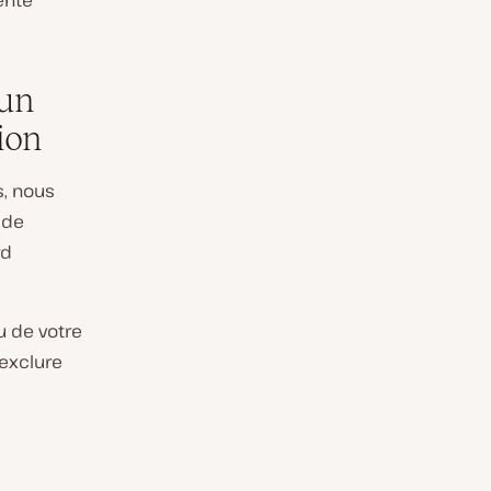
enté
 un
ion
s, nous
de
rd
u de votre
exclure