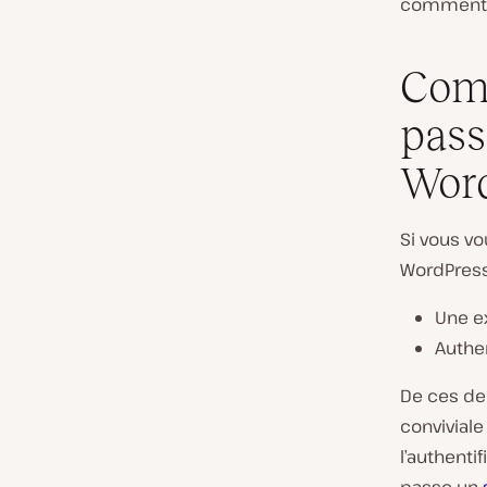
comment p
Comm
pass
Wor
Si vous vo
WordPress,
Une e
Authen
De ces de
conviviale
l’authenti