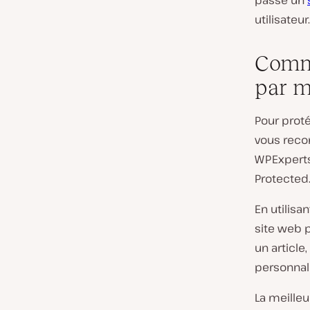
passe un
utilisateur.
Comme
par m
Pour prot
vous rec
WPExperts,
Protected
En utilisa
site web 
un article
personnali
La meilleu