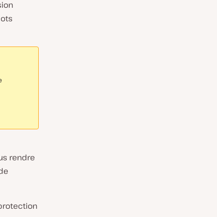
sion
bots
e
ous rendre
 de
protection