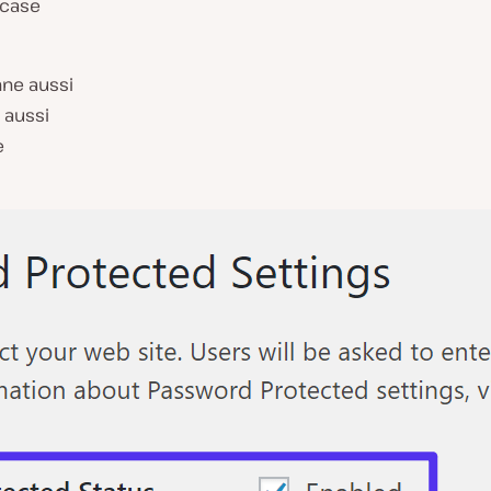
 case
nne aussi
 aussi
e