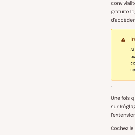
conviviali
gratuite 
d’accéder 
I
Si
ex
co
sp
.
Une fois q
sur
Régla
l’extension
Cochez la