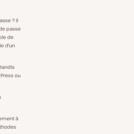
sse ? Il
 de passe
ble de
ie d’un
 tandis
dPress ou
s
tement à
éthodes