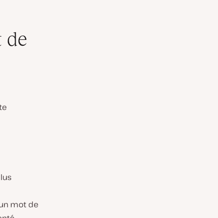
 de
te
lus
 un mot de