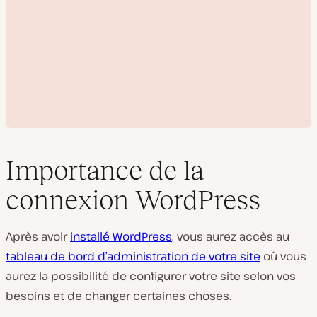
Importance de la
connexion WordPress
L
i
Après avoir
installé WordPress
, vous aurez accès au
r
e
tableau de bord d’administration de votre site
où vous
l
a
aurez la possibilité de configurer votre site selon vos
v
i
besoins et de changer certaines choses.
d
é