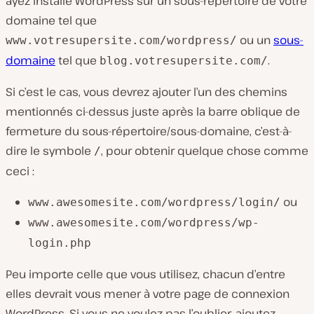
ayez installé WordPress sur un sous-répertoire de votre
domaine tel que
ou un
sous-
www.votresupersite.com/wordpress/
domaine
tel que
.
blog.votresupersite.com/
Si c’est le cas, vous devrez ajouter l’un des chemins
mentionnés ci-dessus juste après la barre oblique de
fermeture du sous-répertoire/sous-domaine, c’est-à-
dire le symbole
, pour obtenir quelque chose comme
/
ceci :
ou
www.awesomesite.com/wordpress/login/
www.awesomesite.com/wordpress/wp-
login.php
Peu importe celle que vous utilisez, chacun d’entre
elles devrait vous mener à votre page de connexion
WordPress. Si vous ne voulez pas l’oublier, ajoutez