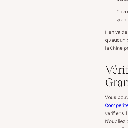
Cela 
grand
Il en va 
qu’aucun p
la Chine p
Véri
Gran
Vous pouv
Comparit
vérifier s’
N’oubliez p