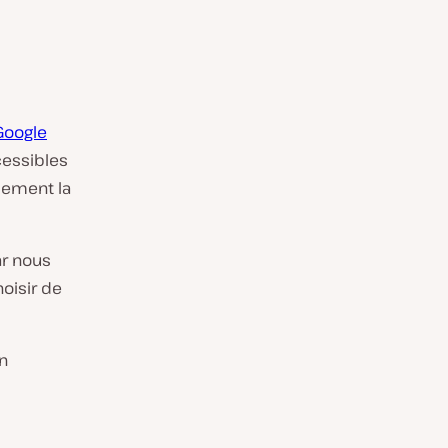
Google
cessibles
llement la
ar nous
oisir de
en