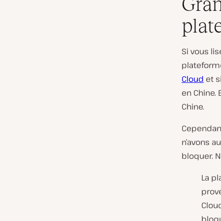
Gran
plat
Si vous l
plateforme
Cloud
et s
en Chine. 
Chine.
Cependant,
n’avons a
bloquer. 
La pl
prov
Cloud
bloq