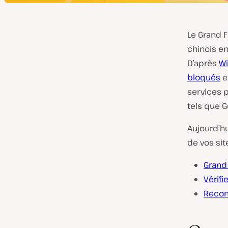
Le Grand F
chinois en
D’après
Wi
bloqués
e
services 
tels que G
Aujourd’hu
de vos sit
Grand 
Vérifi
Recom