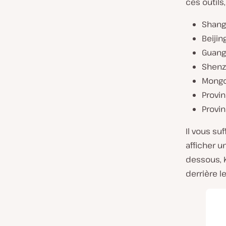
ces outils
Shang
Beijin
Guang
Shenz
Mongol
Provin
Provi
Il vous suf
afficher u
dessous, 
derrière l