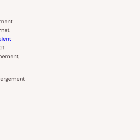
ement
rnet.
aient
et
nnement,
hébergement