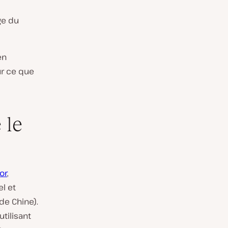
ge du
en
ur ce que
 le
or
,
l et
 de Chine).
utilisant