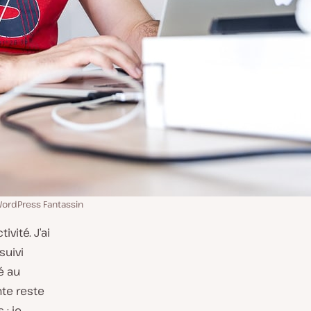
WordPress Fantassin
ivité. J’ai
suivi
é au
te reste
 : je