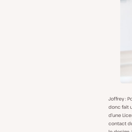
Joffrey : P
donc fait 
d’une Lice
contact d
le design.