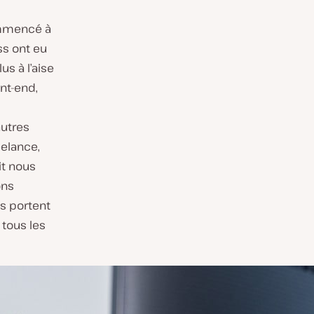
commencé à
ss ont eu
us à l’aise
nt-end,
utres
eelance,
it nous
ons
s portent
 tous les