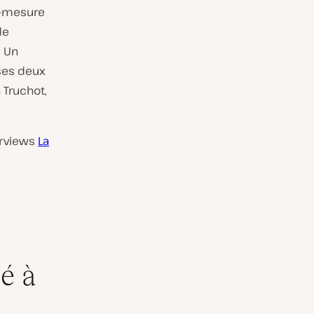
r-mesure
de
. Un
 ses deux
 Truchot,
terviews
La
é à