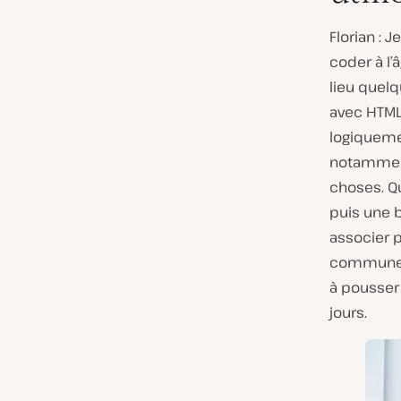
Florian : 
coder à l’
lieu quelq
avec HTML,
logiqueme
notamment
choses. Qu
puis une b
associer p
communes 
à pousser 
jours.