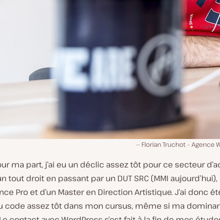
Florian Truchot – Agence 
our ma part, j’ai eu un déclic assez tôt pour ce secteur d’act
un tout droit en passant par un DUT SRC (MMI aujourd’hui), 
nce Pro et d’un Master en Direction Artistique. J’ai donc ét
u code assez tôt dans mon cursus, même si ma dominan
 Le contact avec WordPress s’est fait à la fin de mes études