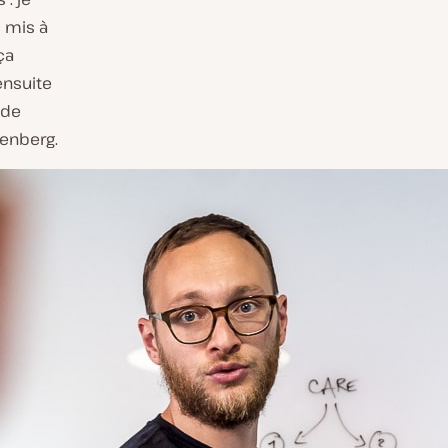
 mis à
ça
ensuite
 de
tenberg.