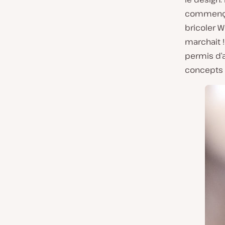
commençai
bricoler W
marchait 
permis d’a
concepts p