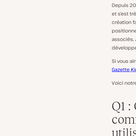
Depuis 20
et s’est t
création f
positionn
associés, 
développeu
Si vous ai
Gazette Ki
Voici notr
Q1 :
com
util