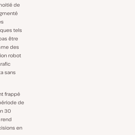
moitié de
augmenté
es
iques tels
pas être
omme des
ion robot
rafic
ta sans
t frappé
 période de
en 30
i rend
cisions en