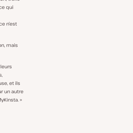
ce qui
ce n’est
on, mais
 leurs
s,
e, et ils
ur un autre
yKinsta. »