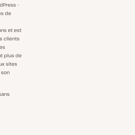
dPress –
es de
ons et est
s clients
tes
t plus de
ux sites
à son
 sans