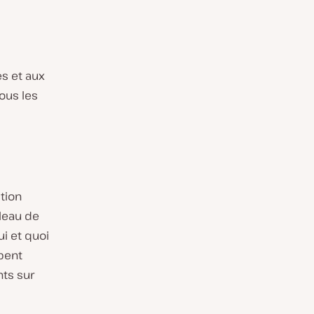
es et aux
ous les
tion
bleau de
i et quoi
ppent
nts sur