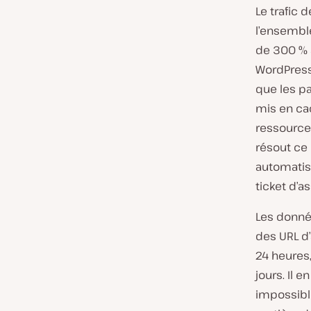
Le trafic 
l’ensemble
de 300 % a
WordPress
que les pa
mis en ca
ressource
résout ce 
automatisé
ticket d’as
Les donné
des URL d’
24 heures
jours. Il e
impossibl