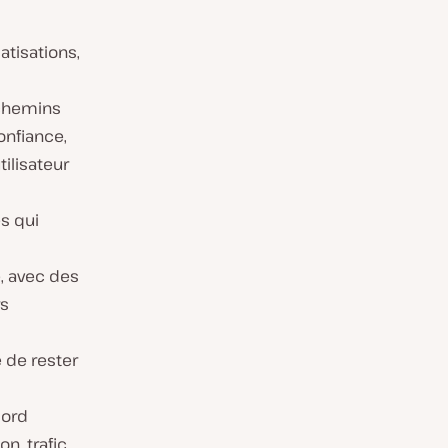
atisations,
chemins
onfiance,
ilisateur
es qui
, avec des
rs
 de rester
bord
n, trafic