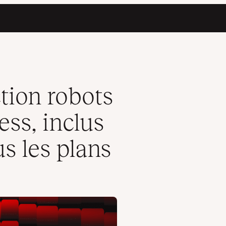
us gratuitement dans tous les plans
ction robots
ess, inclus
s les plans