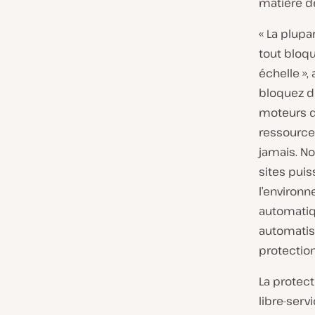
matière d
« La plupa
tout bloque
échelle »,
bloquez de
moteurs d
ressource
jamais. No
sites pui
l’environn
automatiq
automatisa
protectio
La protect
libre-servi