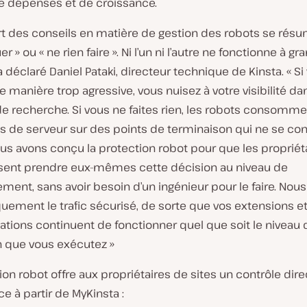
e dépenses et de croissance.
rt des conseils en matière de gestion des robots se résu
r » ou « ne rien faire ». Ni l’un ni l’autre ne fonctionne à gr
 a déclaré Daniel Pataki, directeur technique de Kinsta. « Si
 manière trop agressive, vous nuisez à votre visibilité da
e recherche. Si vous ne faites rien, les robots consomm
s de serveur sur des points de terminaison qui ne se con
us avons conçu la protection robot pour que les propriét
ssent prendre eux-mêmes cette décision au niveau de
ement, sans avoir besoin d’un ingénieur pour le faire. Nou
uement le trafic sécurisé, de sorte que vos extensions e
tions continuent de fonctionner quel que soit le niveau 
n que vous exécutez »
ion robot offre aux propriétaires de sites un contrôle dire
ce à partir de MyKinsta :