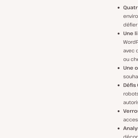
Quatr
enviro
défier
Une l
WordP
avec d
ou ch
Une o
souhai
Défis
robot
autori
Verro
access
Analy
décomp