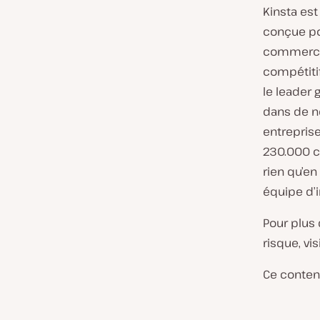
Kinsta es
conçue po
commerce 
compétitif
le leader 
dans de n
entrepris
230.000 cl
rien qu’en
équipe d’i
Pour plus 
risque, vi
Ce contenu