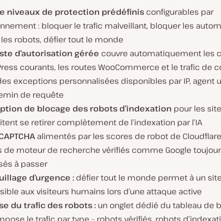
e niveaux de protection prédéfinis
configurables par
nnement : bloquer le trafic malveillant, bloquer les autom
 les robots, défier tout le monde
iste d’autorisation gérée
couvre automatiquement les 
ress courants, les routes WooCommerce et le trafic de c
es exceptions personnalisées disponibles par IP, agent ut
emin de requête
ption de blocage des robots d’indexation
pour les sit
tent se retirer complètement de l’indexation par l’IA
 CAPTCHA
alimentés par les scores de robot de Cloudflare
s de moteur de recherche vérifiés comme Google toujou
sés à passer
uillage d’urgence :
défier tout le monde permet à un site
ible aux visiteurs humains lors d’une attaque active
se du trafic des robots :
un onglet dédié du tableau de 
ose le trafic par type – robots vérifiés, robots d’indexatio