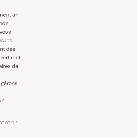
ment à «
ande
 vous
ns les
ent des
vertiront
aires de
s gérons
t
de
ct et en