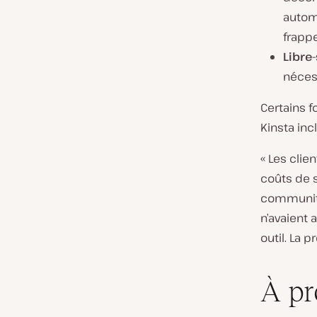
automa
frappe
Libre-
néces
Certains 
Kinsta inc
« Les clie
coûts de 
community 
n’avaient 
outil. La 
À pr