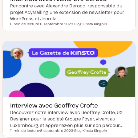
Rencontre avec Alexandre Derocq, responsable du
projet AcyMailing, une extension de newsletter pour
WordPress et Joomla!.
6 min de lecture
8 septembre 2023
Blog
Kinsta Kingpin
Temps de lecture
D
T
S
a
y
u
t
p
j
e
e
e
d
d
t
e
e
m
p
i
u
s
b
e
l
à
i
j
c
o
a
u
t
r
i
o
n
Interview avec Geoffrey Crofte
Découvrez notre interview avec Geoffrey Crofte, UX
Designer pour la société Groupe Foyer, vivant au
Luxembourg, et apprenez-en plus sur son parcour…
11 min de lecture
8 septembre 2023
Blog
Kinsta Kingpin
Temps de lecture
D
T
S