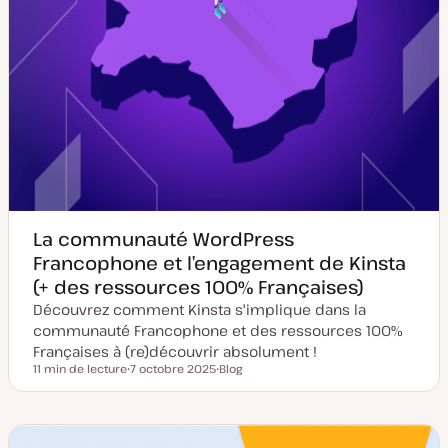
La communauté WordPress
Francophone et l’engagement de Kinsta
(+ des ressources 100% Françaises)
Découvrez comment Kinsta s'implique dans la
communauté Francophone et des ressources 100%
Françaises à (re)découvrir absolument !
11 min de lecture
7 octobre 2025
Blog
Temps de lecture
D
T
a
y
t
p
e
e
d
d
e
e