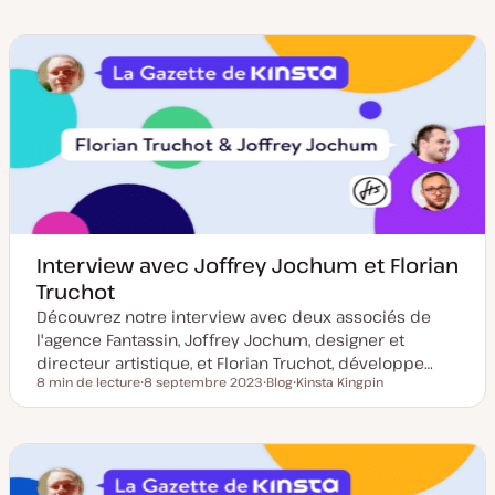
a
y
u
t
p
j
e
e
e
d
d
t
e
e
m
p
i
u
s
b
e
l
à
i
j
c
o
a
u
t
r
i
o
n
Interview avec Joffrey Jochum et Florian
Truchot
Découvrez notre interview avec deux associés de
l'agence Fantassin, Joffrey Jochum, designer et
directeur artistique, et Florian Truchot, développe…
8 min de lecture
8 septembre 2023
Blog
Kinsta Kingpin
Temps de lecture
D
T
S
a
y
u
t
p
j
e
e
e
d
d
t
e
e
m
p