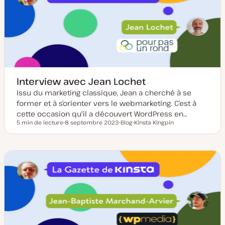
i
u
s
b
e
l
à
i
j
c
o
a
u
t
r
i
o
n
Interview avec Jean Lochet
Issu du marketing classique, Jean a cherché à se
former et à s’orienter vers le webmarketing. C’est à
cette occasion qu'il a découvert WordPress en…
5 min de lecture
8 septembre 2023
Blog
Kinsta Kingpin
Temps de lecture
D
T
S
a
y
u
t
p
j
e
e
e
d
d
t
e
e
m
p
i
u
s
b
e
l
à
i
j
c
o
a
u
t
r
i