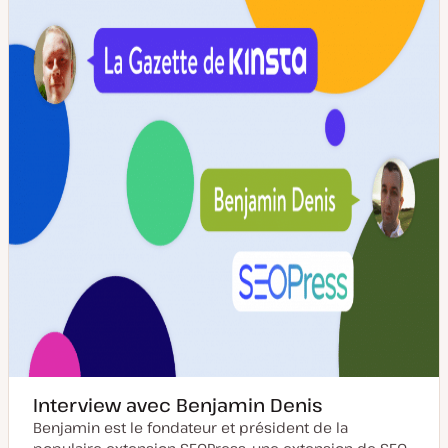
m
p
i
u
s
b
e
l
à
i
j
c
o
a
u
t
r
i
o
n
Interview avec Benjamin Denis
Benjamin est le fondateur et président de la