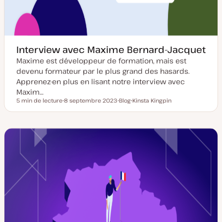
Interview avec Maxime Bernard-Jacquet
Maxime est développeur de formation, mais est
devenu formateur par le plus grand des hasards.
Apprenez-en plus en lisant notre interview avec
Maxim…
5 min de lecture
8 septembre 2023
Blog
Kinsta Kingpin
Temps de lecture
D
T
S
a
y
u
t
p
j
e
e
e
d
d
t
e
e
m
p
i
u
s
b
e
l
à
i
j
c
o
a
u
t
r
i
o
n