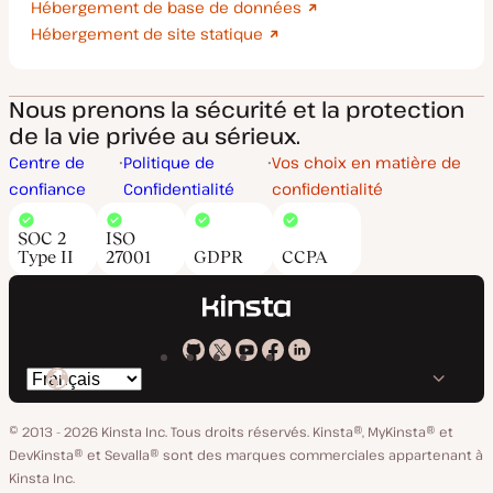
Hébergement de base de données
Hébergement de site statique
Nous prenons la sécurité et la protection
de la vie privée au sérieux.
Centre de
Politique de
Vos choix en matière de
confiance
Confidentialité
confidentialité
SOC 2
ISO
Type II
27001
GDPR
CCPA
Kinsta
Kinsta
Kinsta
Kinsta
Kinsta
Changer
sur
sur
sur
sur
sur
de
GitHub
X
YouTube
Facebook
LinkedIn
© 2013 - 2026 Kinsta Inc. Tous droits réservés.
Kinsta®, MyKinsta® et
langue
DevKinsta® et Sevalla® sont des marques commerciales appartenant à
Kinsta Inc.