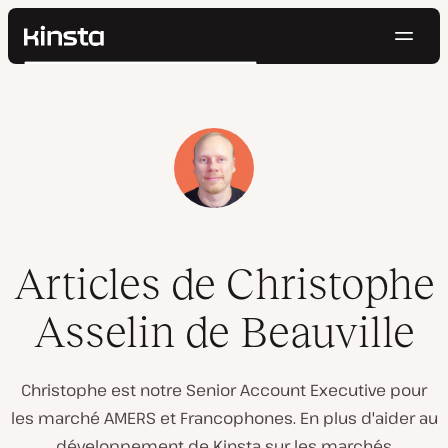
Navig
Kinsta®
Rechercher
Plateforme
Solutions
Connexion
Essayer gratuitement
Prix
Ressources
Contact
Articles de Christophe
Asselin de Beauville
Christophe est notre Senior Account Executive pour
les marché AMERS et Francophones. En plus d'aider au
développement de Kinsta sur les marchés