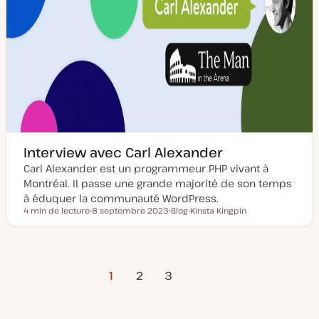
Interview avec Carl Alexander
Carl Alexander est un programmeur PHP vivant à
Montréal. Il passe une grande majorité de son temps
à éduquer la communauté WordPress.
4 min de lecture
8 septembre 2023
Blog
Kinsta Kingpin
Temps de lecture
D
T
S
a
y
u
t
p
j
e
e
e
d
d
t
Page
Pagination
e
e
1
2
3
m
p
suivante
i
u
s
b
des
e
l
à
i