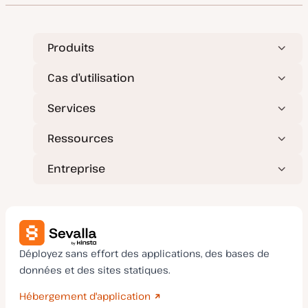
j
c
publications
o
a
u
t
r
i
o
Produits
n
Cas d’utilisation
Services
Ressources
Entreprise
Déployez sans effort des applications, des bases de
données et des sites statiques.
Hébergement d'application