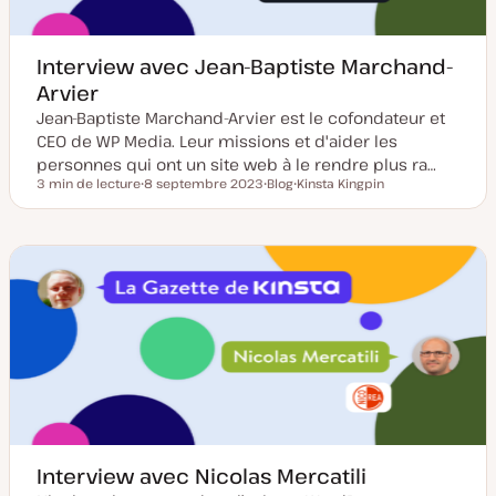
o
n
Interview avec Jean-Baptiste Marchand-
Arvier
Jean-Baptiste Marchand-Arvier est le cofondateur et
CEO de WP Media. Leur missions et d'aider les
personnes qui ont un site web à le rendre plus ra…
3 min de lecture
8 septembre 2023
Blog
Kinsta Kingpin
Temps de lecture
D
T
S
a
y
u
t
p
j
e
e
e
d
d
t
e
e
m
p
i
u
s
b
e
l
à
i
j
c
o
a
u
t
r
i
o
n
Interview avec Nicolas Mercatili