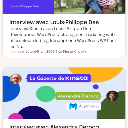
Interview avec Louis-Philippe Dea
Interview Kinsta avec Louis-Philippe Dea,
développeur WordPress, stratège en marketing web
et créateur du blog francophone WordPress WP Pour
les Nu…
4 min de lecture
5 juin 2025
Blog
Kinsta Kingpin
Temps de lecture
D
T
S
a
y
u
t
p
j
e
e
e
d
d
t
e
e
m
p
i
u
s
b
e
l
à
i
j
c
o
a
u
t
r
i
o
n
Interview avec Alexandre Derocq