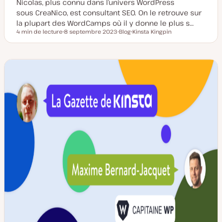
Nicolas, plus connu dans l’univers WordPress
sous CreaNico, est consultant SEO. On le retrouve sur
la plupart des WordCamps où il y donne le plus s…
4 min de lecture
8 septembre 2023
Blog
Kinsta Kingpin
Temps de lecture
D
T
S
a
y
u
t
p
j
e
e
e
d
d
t
e
e
m
p
i
u
s
b
e
l
à
i
j
c
o
a
u
t
r
i
o
n