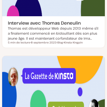
Interview avec Thomas Deneulin
Thomas est développeur Web depuis 2013 même s’il
a finalement commencé en bidouillant dès son plus
jeune âge. Il est maintenant co-fondateur de Ima…
5 min de lecture
8 septembre 2023
Blog
Kinsta Kingpin
Temps de lecture
D
T
S
a
y
u
t
p
j
e
e
e
d
d
t
e
e
m
p
i
u
s
b
e
l
à
i
j
c
o
a
u
t
r
i
o
n